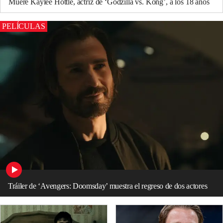
Muere Kaylee Hottle, actriz de ‘Godzilla vs. Kong’, a los 18 años
PELÍCULAS
Tráiler de ‘Avengers: Doomsday’ muestra el regreso de dos actores