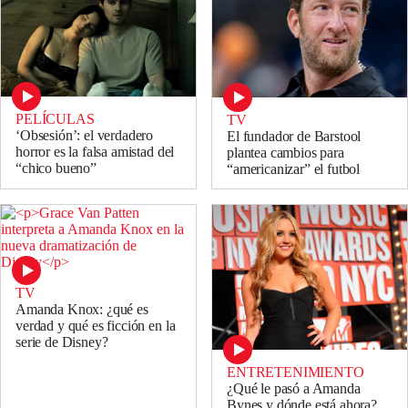
PELÍCULAS
TV
‘Obsesión’: el verdadero
El fundador de Barstool
horror es la falsa amistad del
plantea cambios para
“chico bueno”
“americanizar” el futbol
TV
Amanda Knox: ¿qué es
verdad y qué es ficción en la
serie de Disney?
ENTRETENIMIENTO
¿Qué le pasó a Amanda
Bynes y dónde está ahora?