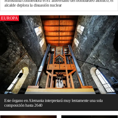
Hiroshima conmemora el 81 aniversario del bombardeo atómico; el
alcalde deplora la disuasión nuclear
EUROPA
Este órgano en Alemania interpretará muy lentamente una sola
composición hasta 2640