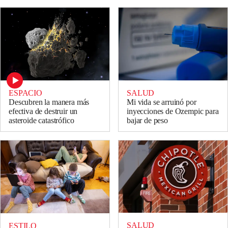
ESPACIO
SALUD
Descubren la manera más
Mi vida se arruinó por
efectiva de destruir un
inyecciones de Ozempic para
asteroide catastrófico
bajar de peso
SALUD
ESTILO