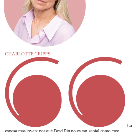
CHARLOTTE CRIPPS
La
esposa más joven: por qué Brad Pitt no es tan genial como cree