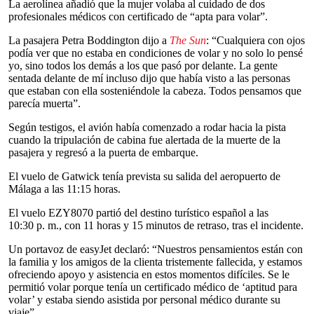
La aerolínea añadió que la mujer volaba al cuidado de dos
profesionales médicos con certificado de “apta para volar”.
La pasajera Petra Boddington dijo a
The Sun
: “Cualquiera con ojos
podía ver que no estaba en condiciones de volar y no solo lo pensé
yo, sino todos los demás a los que pasó por delante. La gente
sentada delante de mí incluso dijo que había visto a las personas
que estaban con ella sosteniéndole la cabeza. Todos pensamos que
parecía muerta”.
Según testigos, el avión había comenzado a rodar hacia la pista
cuando la tripulación de cabina fue alertada de la muerte de la
pasajera y regresó a la puerta de embarque.
El vuelo de Gatwick tenía prevista su salida del aeropuerto de
Málaga a las 11:15 horas.
El vuelo EZY8070 partió del destino turístico español a las
10:30 p. m., con 11 horas y 15 minutos de retraso, tras el incidente.
Un portavoz de easyJet declaró: “Nuestros pensamientos están con
la familia y los amigos de la clienta tristemente fallecida, y estamos
ofreciendo apoyo y asistencia en estos momentos difíciles. Se le
permitió volar porque tenía un certificado médico de ‘aptitud para
volar’ y estaba siendo asistida por personal médico durante su
viaje”.