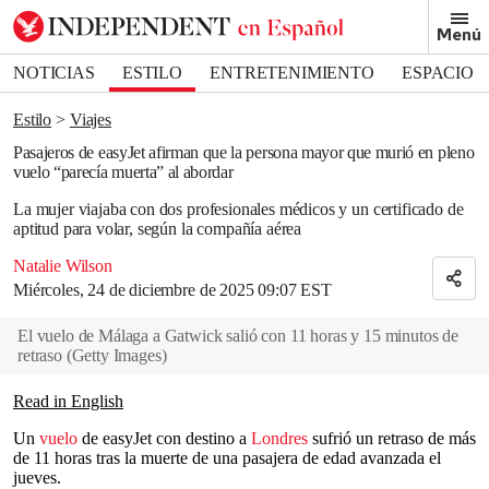
Removed from bookmarks
Menú
Close popover
Bookmark popover
NOTICIAS
ESTILO
ENTRETENIMIENTO
ESPACIO
DEPORTES
Estilo
Viajes
Pasajeros de easyJet afirman que la persona mayor que murió en pleno
vuelo “parecía muerta” al abordar
La mujer viajaba con dos profesionales médicos y un certificado de
aptitud para volar, según la compañía aérea
Natalie Wilson
Miércoles, 24 de diciembre de 2025 09:07 EST
El vuelo de Málaga a Gatwick salió con 11 horas y 15 minutos de
retraso
(
Getty Images
)
Read in English
Un
vuelo
de easyJet con destino a
Londres
sufrió un retraso de más
de 11 horas tras la muerte de una pasajera de edad avanzada el
jueves.