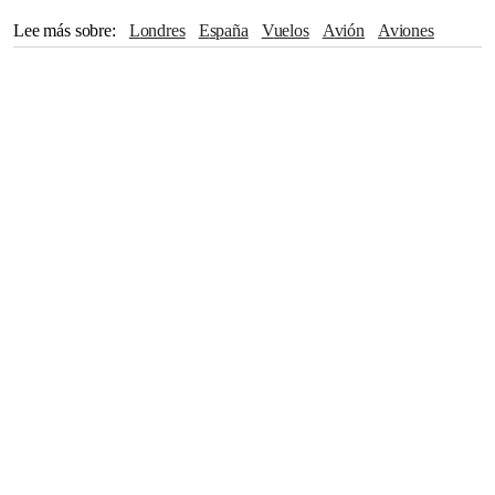
Lee más sobre
Londres
España
vuelos
Avión
aviones
Adultos Mayores