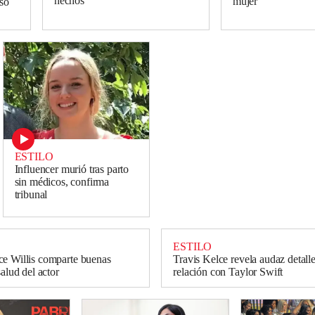
hechos
mujer
so
ESTILO
Influencer murió tras parto
sin médicos, confirma
tribunal
ESTILO
e Willis comparte buenas
Travis Kelce revela audaz detall
salud del actor
relación con Taylor Swift