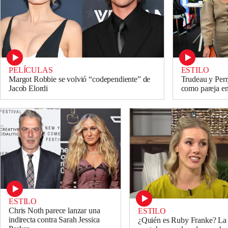
PELÍCULAS
ESTILO
Margot Robbie se volvió “codependiente” de
Trudeau y Perr
Jacob Elordi
como pareja e
ESTILO
Chris Noth parece lanzar una
ESTILO
indirecta contra Sarah Jessica
¿Quién es Ruby Franke? La