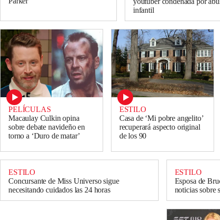
Parker
youtuber condenada por abu
infantil
PELÍCULAS
ESTILO
Macaulay Culkin opina
Casa de ‘Mi pobre angelito’
sobre debate navideño en
recuperará aspecto original
torno a ‘Duro de matar’
de los 90
ESTILO
ESTILO
Concursante de Miss Universo sigue
Esposa de Bruc
necesitando cuidados las 24 horas
noticias sobre 