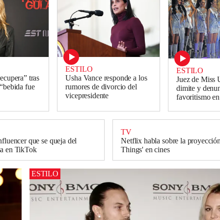
ESTILO
ESTILO
recupera” tras
Usha Vance responde a los
Juez de Miss 
 “bebida fue
rumores de divorcio del
dimite y denu
vicepresidente
favoritismo en
TV
nfluencer que se queja del
Netflix habla sobre la proyección
sa en TikTok
Things' en cines
ESTILO