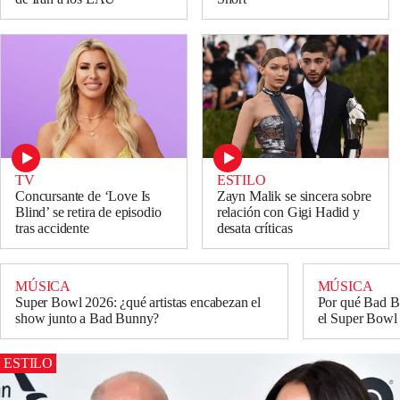
TV
ESTILO
Concursante de ‘Love Is
Zayn Malik se sincera sobre
Blind’ se retira de episodio
relación con Gigi Hadid y
tras accidente
desata críticas
MÚSICA
MÚSICA
Super Bowl 2026: ¿qué artistas encabezan el
Por qué Bad Bu
show junto a Bad Bunny?
el Super Bowl
ESTILO