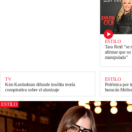
ESTILO
Tara Reid “se 
afirmar que su
manipulada”
TV
ESTILO
Kim Kardashian difunde insólita teoría
Polémica por i
conspirativa sobre el alunizaje
huracán Melis
ESTILO