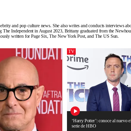
lebrity and pop culture news. She also writes and conducts interviews abo
ining The Independent in August 2023, Brittany graduated from the Newho
iously written for Page Six, The New York Post, and The US Sun.
TV
‘Harry Potter’: conoce al nuevo e
serie de HBO