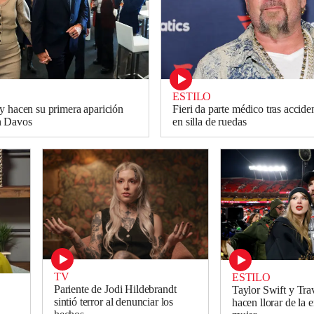
ESTILO
y hacen su primera aparición
Fieri da parte médico tras accide
n Davos
en silla de ruedas
TV
ESTILO
Pariente de Jodi Hildebrandt
Taylor Swift y Tra
sintió terror al denunciar los
hacen llorar de la