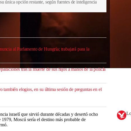
u única opción restante, según fuentes de inteligencia
 dejado al menos 17 muertos según grupos de derechos
 moneda iraní. Sin embargo, algunas manifestaciones
r al ayatolá.
nuncia al Parlamento de Hungría; trabajará para la
paraciones tras la muerte de sus hijos a manos de la policía
ro también elogios, en su última sesión de preguntas en el
Lo
ncia israelí que sirvió durante décadas y desertó ocho
e 1979, Moscú sería el destino más probable de
rmó.