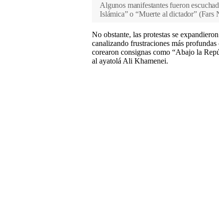
Algunos manifestantes fueron escuchad
Islámica” o “Muerte al dictador”
(
Fars
No obstante, las protestas se expandiero
canalizando frustraciones más profundas d
corearon consignas como “Abajo la Repúbl
al ayatolá Ali Khamenei.