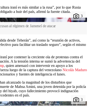
cultura iraní es más similar a la rusa”, por lo que Rusia
bligado a huir del país, afirmó la fuente citada.
usan al régimen de Jameneí de atacar
salida desde Teherán”, así como la “reunión de activos,
efectivo para facilitar un traslado seguro”, según el mismo
iraní por contener la creciente ola de protestas contra el
uación. A la tensión interna se sumó la advertencia del
ump
, quien amenazó con intervenir en apoyo a los
uerza luego de la captura del venezolano
Nicolás Maduro
ncionarios y fuentes de inteligencia el lunes.
 han alcanzado la magnitud de los disturbios que
 muerte de Mahsa Amini, una joven detenida por la policía
ey del hiyab, cuyo fallecimiento provocó indignación
ecedentes en el país.