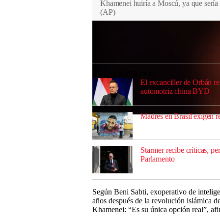
Khamenei huiría a Moscú, ya que sería s
(
AP
)
Las
protestas
, que hasta el lunes habían
humanos, estallaron por el colapso de la
derivaron en pedidos abiertos para derroca
RELACIONADOS
El excanciller de Orbán re
automotriz china BYD
Madres en Brasil exigen re
0
seconds
of
0
seconds
Volume
Starmer recibe críticas, pe
0%
Parlamento
Según Beni Sabti, exoperativo de intelige
años después de la revolución islámica d
Khamenei: “Es su única opción real”, afi