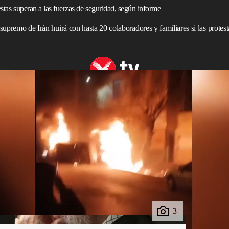
estas superan a las fuerzas de seguridad, según informe
 supremo de Irán huirá con hasta 20 colaboradores y familiares si las protesta
 según testigos
Khamenei, tendría un plan para huir a
Rusia
si las
protestas
ta de las
fuerzas de seguridad
, según un informe de
erán
acompañado por hasta 20 asesores y familiares si se
cargados de reprimir las
manifestaciones
comienzan a
eló una fuente de inteligencia al diario
The Times
.
 y su círculo más cercano, incluidos su hijo y heredero