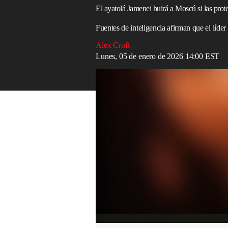
El ayatolá Jamenei huirá a Moscú si las prot
Fuentes de inteligencia afirman que el líder
Alex Croft
Lunes, 05 de enero de 2026 14:00 EST
Autos en llamas durante protestas en Irán,
Read in English
El líder supremo de
Irán
, el ayatolá Ali 
en curso superan la capacidad de respues
inteligencia.
El dirigente, de 86 años, abandonaría
Teh
confirma que el
Ejército
y los cuerpos en
desertar o desobedecer órdenes, según rev
“El ‘plan B’ está diseñado para Khamenei
designado, Mojtaba”, añadió la fuente.