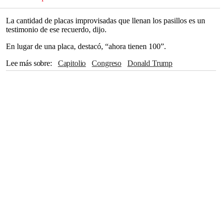
La cantidad de placas improvisadas que llenan los pasillos es un
testimonio de ese recuerdo, dijo.
En lugar de una placa, destacó, “ahora tienen 100”.
Lee más sobre
Capitolio
Congreso
Donald Trump
Cámara de Representantes
Departamento de Justicia
Luisiana
Washington
Historia
Joe Biden
Pensilvania
Nueva York
Maryland
Georgia
Jamie Raskin
California
Zoe Lofgren