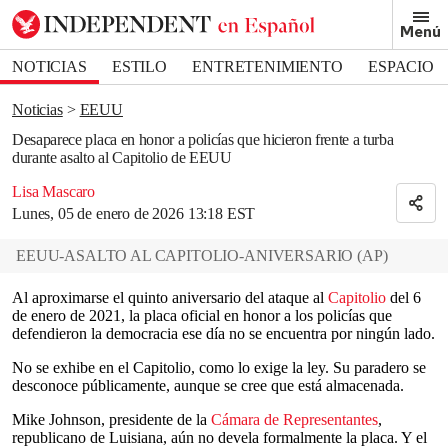
Removed from bookmarks
Menú
Close popover
Bookmark popover
NOTICIAS
ESTILO
ENTRETENIMIENTO
ESPACIO
DEPORTES
Noticias
EEUU
Desaparece placa en honor a policías que hicieron frente a turba
durante asalto al Capitolio de EEUU
Lisa Mascaro
Lunes, 05 de enero de 2026 13:18 EST
EEUU-ASALTO AL CAPITOLIO-ANIVERSARIO
(
AP
)
Al aproximarse el quinto aniversario del ataque al
Capitolio
del 6
de enero de 2021, la placa oficial en honor a los policías que
defendieron la democracia ese día no se encuentra por ningún lado.
No se exhibe en el Capitolio, como lo exige la ley. Su paradero se
desconoce públicamente, aunque se cree que está almacenada.
Mike Johnson, presidente de la
Cámara de Representantes
,
republicano de Luisiana, aún no devela formalmente la placa. Y el