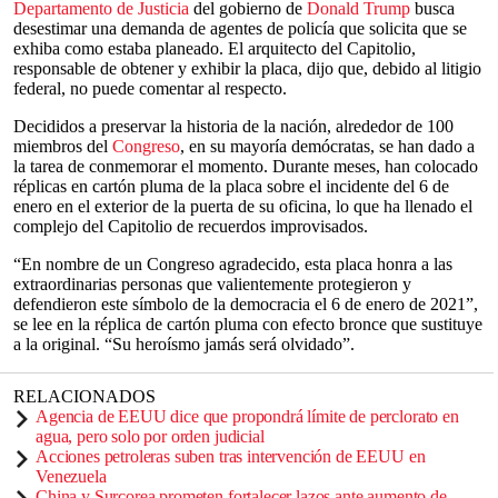
Departamento de Justicia
del gobierno de
Donald Trump
busca
desestimar una demanda de agentes de policía que solicita que se
exhiba como estaba planeado. El arquitecto del Capitolio,
responsable de obtener y exhibir la placa, dijo que, debido al litigio
federal, no puede comentar al respecto.
Decididos a preservar la historia de la nación, alrededor de 100
miembros del
Congreso
, en su mayoría demócratas, se han dado a
la tarea de conmemorar el momento. Durante meses, han colocado
réplicas en cartón pluma de la placa sobre el incidente del 6 de
enero en el exterior de la puerta de su oficina, lo que ha llenado el
complejo del Capitolio de recuerdos improvisados.
“En nombre de un Congreso agradecido, esta placa honra a las
extraordinarias personas que valientemente protegieron y
defendieron este símbolo de la democracia el 6 de enero de 2021”,
se lee en la réplica de cartón pluma con efecto bronce que sustituye
a la original. “Su heroísmo jamás será olvidado”.
RELACIONADOS
Agencia de EEUU dice que propondrá límite de perclorato en
agua, pero solo por orden judicial
Acciones petroleras suben tras intervención de EEUU en
Venezuela
China y Surcorea prometen fortalecer lazos ante aumento de