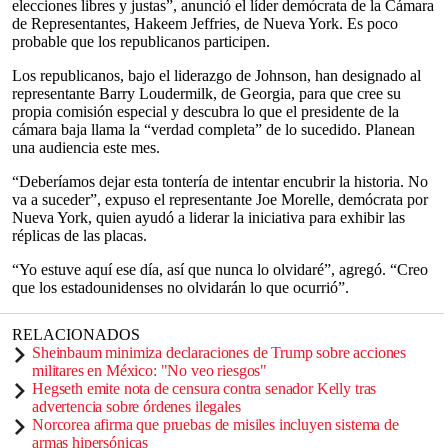
elecciones libres y justas”, anunció el líder demócrata de la Cámara
de Representantes, Hakeem Jeffries, de Nueva York. Es poco
probable que los republicanos participen.
Los republicanos, bajo el liderazgo de Johnson, han designado al
representante Barry Loudermilk, de Georgia, para que cree su
propia comisión especial y descubra lo que el presidente de la
cámara baja llama la “verdad completa” de lo sucedido. Planean
una audiencia este mes.
“Deberíamos dejar esta tontería de intentar encubrir la historia. No
va a suceder”, expuso el representante Joe Morelle, demócrata por
Nueva York, quien ayudó a liderar la iniciativa para exhibir las
réplicas de las placas.
“Yo estuve aquí ese día, así que nunca lo olvidaré”, agregó. “Creo
que los estadounidenses no olvidarán lo que ocurrió”.
RELACIONADOS
Sheinbaum minimiza declaraciones de Trump sobre acciones
militares en México: "No veo riesgos"
Hegseth emite nota de censura contra senador Kelly tras
advertencia sobre órdenes ilegales
Norcorea afirma que pruebas de misiles incluyen sistema de
armas hipersónicas