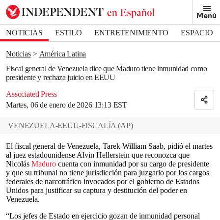
Removed from bookmarks
Menú
Close popover
Bookmark popover
NOTICIAS
ESTILO
ENTRETENIMIENTO
ESPACIO
DEPORTES
Noticias
América Latina
Fiscal general de Venezuela dice que Maduro tiene inmunidad como
presidente y rechaza juicio en EEUU
Associated Press
Martes, 06 de enero de 2026 13:13 EST
VENEZUELA-EEUU-FISCALÍA
(
AP
)
El fiscal general de Venezuela, Tarek William Saab, pidió el martes
al juez estadounidense Alvin Hellerstein que reconozca que
Nicolás
Maduro
cuenta con inmunidad por su cargo de presidente
y que su tribunal no tiene jurisdicción para juzgarlo por los cargos
federales de narcotráfico invocados por el gobierno de Estados
Unidos para justificar su captura y destitución del poder en
Venezuela.
“Los jefes de Estado en ejercicio gozan de inmunidad personal