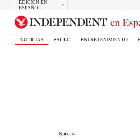
EDICIÓN EN
CAMBIAR
Removed from bookmarks
ESPAÑOL
Close popover
UK Edition
Bookmark popover
US Edition
NOTICIAS
ESTILO
ENTRETENIMIENTO
Noticias