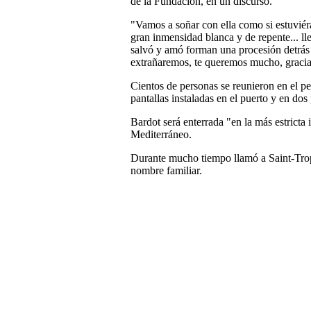
de la Fundación, en un discurso.
"Vamos a soñar con ella como si estuviér
gran inmensidad blanca y de repente... ll
salvó y amó forman una procesión detrás de
extrañaremos, te queremos mucho, gracia
Cientos de personas se reunieron en el p
pantallas instaladas en el puerto y en dos 
Bardot será enterrada "en la más estricta
Mediterráneo.
Durante mucho tiempo llamó a Saint-Trope
nombre familiar.