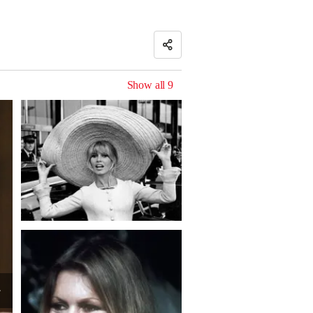
Show all
9