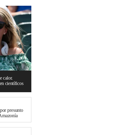
e calor.
n científicos
 por presunto
r Amazonía