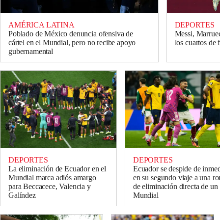
AMÉRICA LATINA
DEPORTES
Poblado de México denuncia ofensiva de
Messi, Marruec
cártel en el Mundial, pero no recibe apoyo
los cuartos de 
gubernamental
DEPORTES
DEPORTES
La eliminación de Ecuador en el
Ecuador se despide de inmed
Mundial marca adiós amargo
en su segundo viaje a una r
para Beccacece, Valencia y
de eliminación directa de un
Galíndez
Mundial