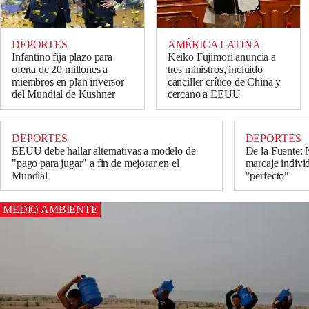
DEPORTES
AMÉRICA LATINA
Infantino fija plazo para
Keiko Fujimori anuncia a
oferta de 20 millones a
tres ministros, incluido
miembros en plan inversor
canciller crítico de China y
del Mundial de Kushner
cercano a EEUU
DEPORTES
DEPORTES
EEUU debe hallar alternativas a modelo de
De la Fuente: 
"pago para jugar" a fin de mejorar en el
marcaje indivi
Mundial
"perfecto"
MEDIO AMBIENTE