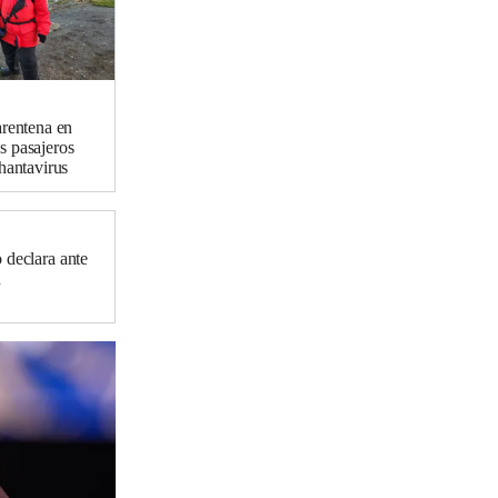
arentena en
 pasajeros
hantavirus
 declara ante
n