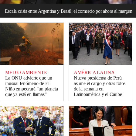
Escala crisis entre Argentina y Brasil; el comercio por ahora al margen
MEDIO AMBIENTE
AMÉRICA LATINA
La ONU advierte que un
Nueva presidenta de Perú
inusual fenómeno de El
asume el cargo y otras fotos
Niño empeorará “un planeta
de la semana en
que ya está en llamas”
Latinoamérica y el Caribe