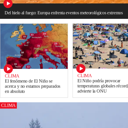
Del hielo al fuego: Europa enfrenta eventos meteorológicos extremos
CLIMA
CLIMA
El Niño podría provocar
El fenómeno de El Niño se
temperaturas globales récord
acerca y no estamos preparados
advierte la ONU
en absoluto
CLIMA