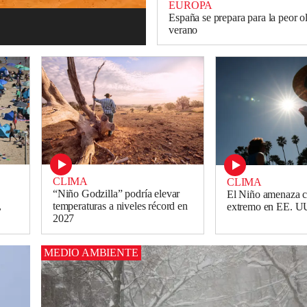
EUROPA
España se prepara para la peor ol
verano
CLIMA
CLIMA
“Niño Godzilla” podría elevar
El Niño amenaza c
,
temperaturas a niveles récord en
extremo en EE. U
2027
MEDIO AMBIENTE