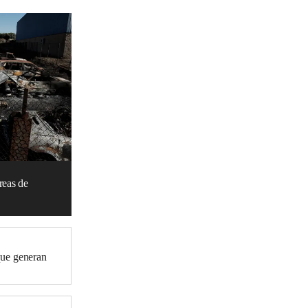
reas de
que generan