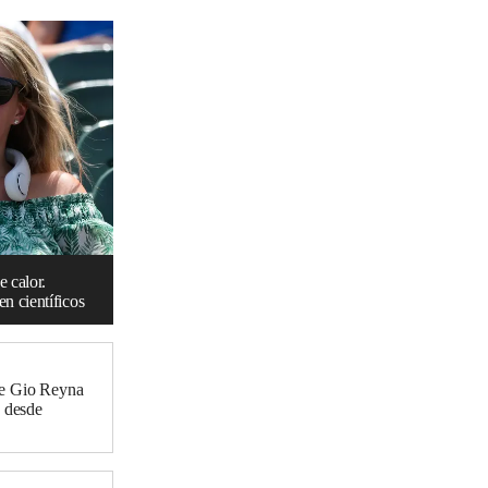
e calor.
n científicos
se Gio Reyna
g desde