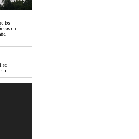
re los
óricos en
aña
1 se
sia