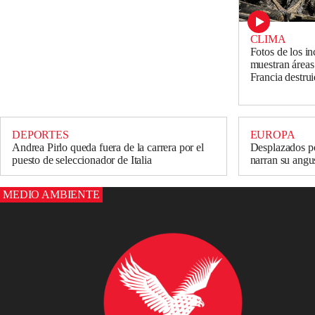
CLIMA
Fotos de los i
muestran áreas
Francia destru
DEPORTES
EUROPA
Andrea Pirlo queda fuera de la carrera por el
Desplazados po
puesto de seleccionador de Italia
narran su angus
MEDIO AMBIENTE