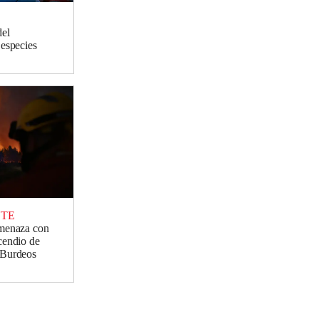
del
 especies
NTE
amenaza con
cendio de
 Burdeos