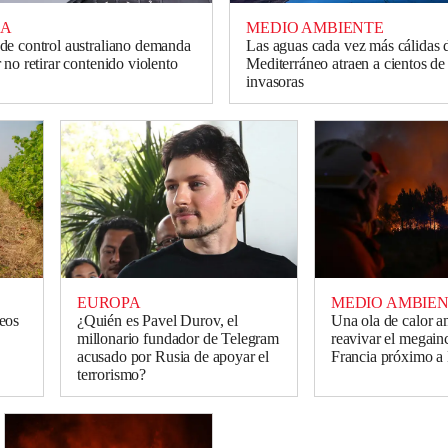
ÍA
MEDIO AMBIENTE
e control australiano demanda
Las aguas cada vez más cálidas 
no retirar contenido violento
Mediterráneo atraen a cientos de
invasoras
EUROPA
MEDIO AMBIE
¿Quién es Pavel Durov, el
eos
Una ola de calor 
millonario fundador de Telegram
reavivar el megain
acusado por Rusia de apoyar el
Francia próximo a
terrorismo?