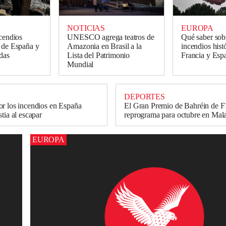
NOTICIAS
EUROPA
ncendios
UNESCO agrega teatros de
Qué saber sob
 de España y
Amazonia en Brasil a la
incendios hist
idas
Lista del Patrimonio
Francia y Esp
Mundial
DEPORTES
r los incendios en España
El Gran Premio de Bahréin de F
tia al escapar
reprograma para octubre en Mala
EUROPA