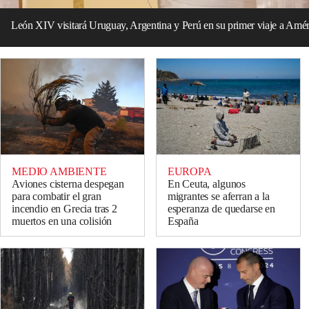
León XIV visitará Uruguay, Argentina y Perú en su primer viaje a Amér
MEDIO AMBIENTE
EUROPA
Aviones cisterna despegan
En Ceuta, algunos
para combatir el gran
migrantes se aferran a la
incendio en Grecia tras 2
esperanza de quedarse en
muertos en una colisión
España