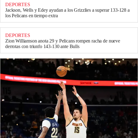
DEPORTES
Jackson, Wells y Edey ayudan a los Grizzlies a superar 133-128 a
los Pelicans en tiempo extra
DEPORTES
Zion Williamson anota 29 y Pelicans rompen racha de nueve
derrotas con triunfo 143-130 ante Bulls