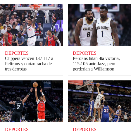
DEPORTES
DEPORTES
Clippers vencen 137-117 a
Pelicans hilan 4ta victoria,
Pelicans y cortan racha de
115-105 ante Jazz, pero
tres derrotas
perderían a Williamson
DEPORTES
DEPORTES