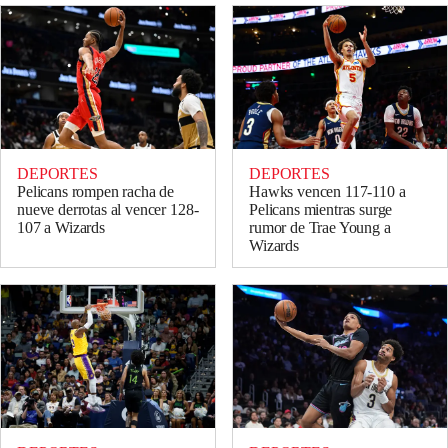
DEPORTES
DEPORTES
Pelicans rompen racha de
Hawks vencen 117-110 a
nueve derrotas al vencer 128-
Pelicans mientras surge
107 a Wizards
rumor de Trae Young a
Wizards