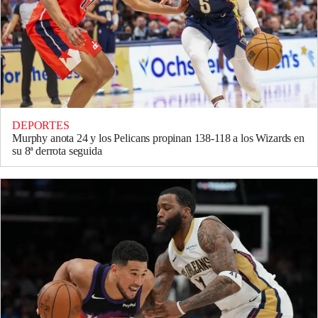
DEPORTES
Murphy anota 24 y los Pelicans propinan 138-118 a los Wizards en
su 8ª derrota seguida