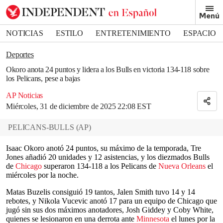
Removed from bookmarks
Menú
Close popover
Bookmark popover
NOTICIAS
ESTILO
ENTRETENIMIENTO
ESPACIO
DEPORTES
Deportes
Okoro anota 24 puntos y lidera a los Bulls en victoria 134-118 sobre
los Pelicans, pese a bajas
AP Noticias
Miércoles, 31 de diciembre de 2025 22:08 EST
PELICANS-BULLS
(
AP
)
Isaac Okoro anotó 24 puntos, su máximo de la temporada, Tre
Jones añadió 20 unidades y 12 asistencias, y los diezmados Bulls
de
Chicago
superaron 134-118 a los Pelicans de
Nueva Orleans
el
miércoles por la noche.
Matas Buzelis consiguió 19 tantos, Jalen Smith tuvo 14 y 14
rebotes, y Nikola Vucevic anotó 17 para un equipo de Chicago que
jugó sin sus dos máximos anotadores, Josh Giddey y Coby White,
quienes se lesionaron en una derrota ante
Minnesota
el lunes por la