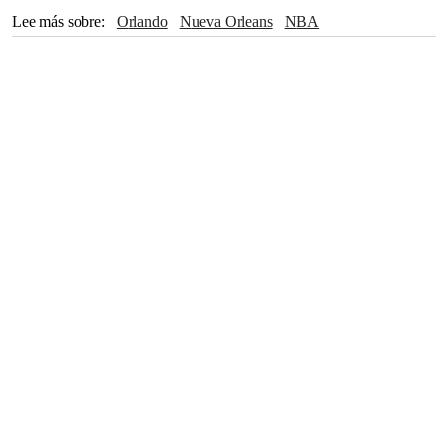
Lee más sobre
Orlando
Nueva Orleans
NBA
The Associated Press
Lakers
Dallas
Hornets
Luka Doncic
Nets
Zion Williamson
Australia
Europa
Asia
Los Ángeles
Brooklyn
San Antonio