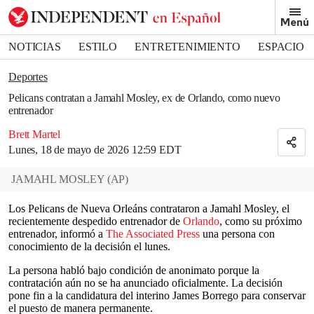
Removed from bookmarks
Menú
Close popover
Bookmark popover
NOTICIAS
ESTILO
ENTRETENIMIENTO
ESPACIO
DEPORTES
Deportes
Pelicans contratan a Jamahl Mosley, ex de Orlando, como nuevo
entrenador
Brett Martel
Lunes, 18 de mayo de 2026 12:59 EDT
JAMAHL MOSLEY
(
AP
)
Los Pelicans de Nueva Orleáns contrataron a Jamahl Mosley, el
recientemente despedido entrenador de
Orlando
, como su próximo
entrenador, informó a
The Associated Press
una persona con
conocimiento de la decisión el lunes.
La persona habló bajo condición de anonimato porque la
contratación aún no se ha anunciado oficialmente. La decisión
pone fin a la candidatura del interino James Borrego para conservar
el puesto de manera permanente.