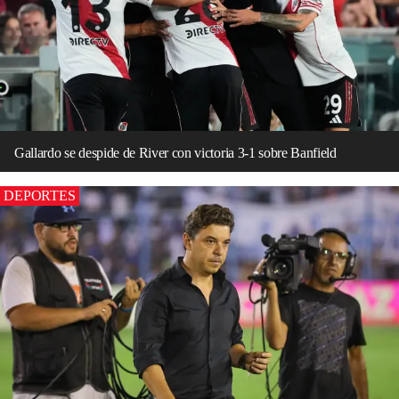
Gallardo se despide de River con victoria 3-1 sobre Banfield
DEPORTES