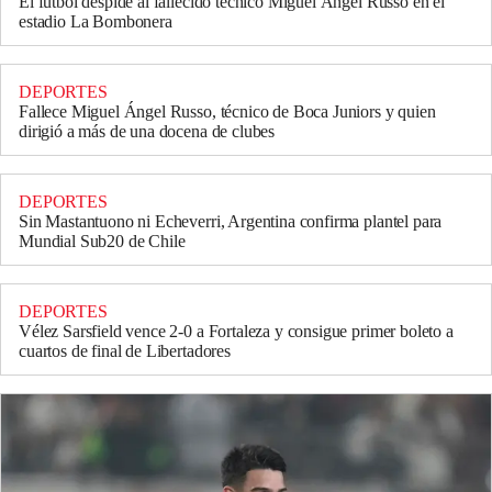
El fútbol despide al fallecido técnico Miguel Ángel Russo en el
estadio La Bombonera
DEPORTES
Fallece Miguel Ángel Russo, técnico de Boca Juniors y quien
dirigió a más de una docena de clubes
DEPORTES
Sin Mastantuono ni Echeverri, Argentina confirma plantel para
Mundial Sub20 de Chile
DEPORTES
Vélez Sarsfield vence 2-0 a Fortaleza y consigue primer boleto a
cuartos de final de Libertadores