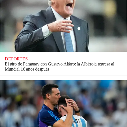
DEPORTES
El giro de Paraguay con Gustavo Alfaro: la Albirroja regresa al
Mundial 16 años después