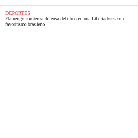
DEPORTES
Flamengo comienza defensa del título en una Libertadores con
favoritismo brasileño