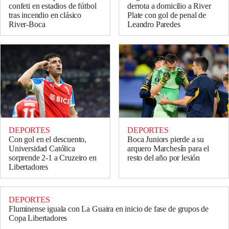
confeti en estadios de fútbol
derrota a domicilio a River
tras incendio en clásico
Plate con gol de penal de
River-Boca
Leandro Paredes
DEPORTES
DEPORTES
Con gol en el descuento,
Boca Juniors pierde a su
Universidad Católica
arquero Marchesín para el
sorprende 2-1 a Cruzeiro en
resto del año por lesión
Libertadores
DEPORTES
Fluminense iguala con La Guaira en inicio de fase de grupos de
Copa Libertadores