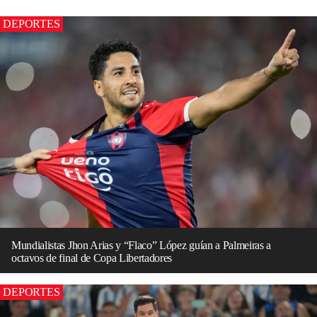
DEPORTES
Mundialistas Jhon Arias y “Flaco” López guían a Palmeiras a
octavos de final de Copa Libertadores
DEPORTES