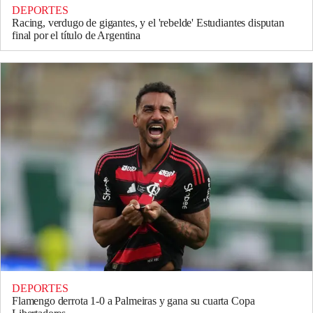
DEPORTES
Racing, verdugo de gigantes, y el 'rebelde' Estudiantes disputan
final por el título de Argentina
DEPORTES
Flamengo derrota 1-0 a Palmeiras y gana su cuarta Copa