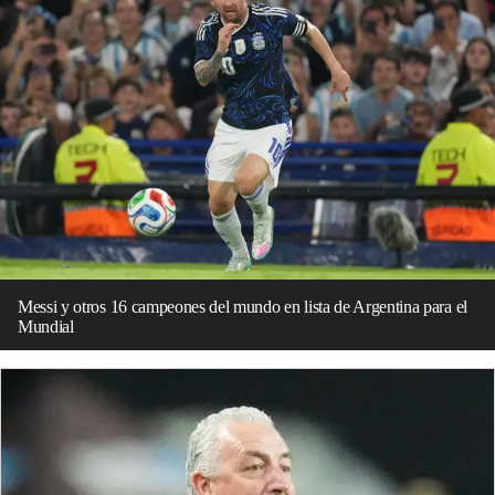
Messi y otros 16 campeones del mundo en lista de Argentina para el
Mundial