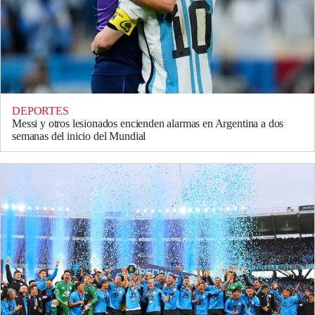
DEPORTES
Messi y otros lesionados encienden alarmas en Argentina a dos
semanas del inicio del Mundial