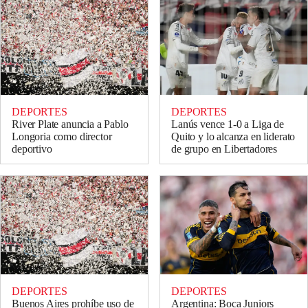
DEPORTES
DEPORTES
River Plate anuncia a Pablo
Lanús vence 1-0 a Liga de
Longoria como director
Quito y lo alcanza en liderato
deportivo
de grupo en Libertadores
DEPORTES
DEPORTES
Buenos Aires prohíbe uso de
Argentina: Boca Juniors