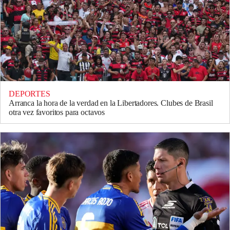
DEPORTES
Arranca la hora de la verdad en la Libertadores. Clubes de Brasil
otra vez favoritos para octavos