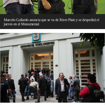
Marcelo Gallardo anuncia que se va de River Plate y se despedirá el
jueves en el Monumental