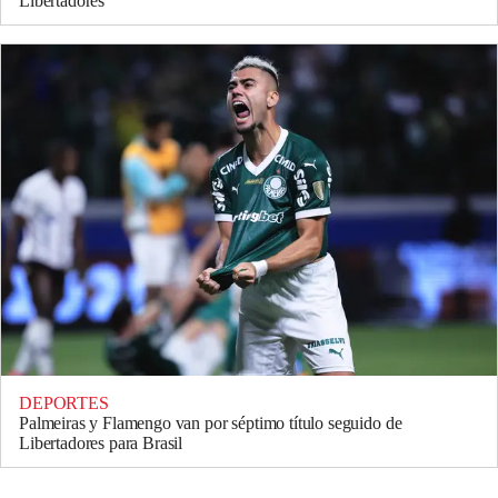
Libertadores
DEPORTES
Palmeiras y Flamengo van por séptimo título seguido de
Libertadores para Brasil