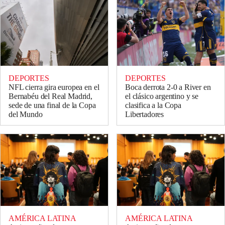
DEPORTES
DEPORTES
NFL cierra gira europea en el
Boca derrota 2-0 a River en
Bernabéu del Real Madrid,
el clásico argentino y se
sede de una final de la Copa
clasifica a la Copa
del Mundo
Libertadores
AMÉRICA LATINA
AMÉRICA LATINA