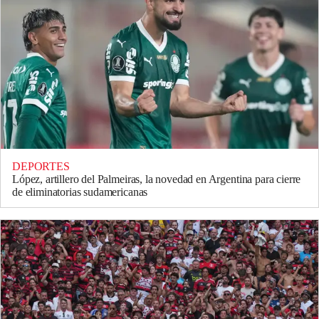
DEPORTES
López, artillero del Palmeiras, la novedad en Argentina para cierre
de eliminatorias sudamericanas