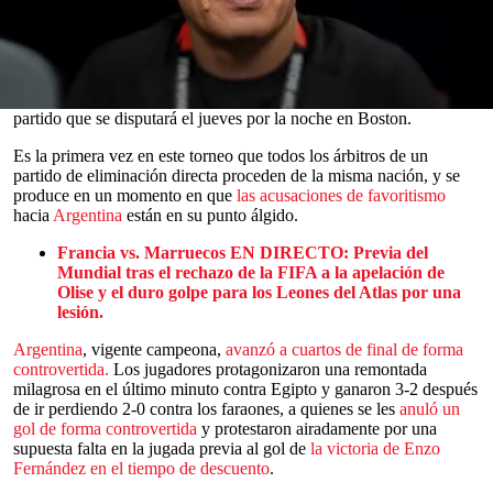
última polémica arbitral que sacude
el Mundial de 2026
, incluso
antes de que se haya dado el primer puntapié.
La FIFA enfureció a los aficionados y a los medios de
comunicación franceses al seleccionar a Tello, como parte de un
equipo técnico compuesto íntegramente por argentinos, para el
0
partido que se disputará el jueves por la noche en Boston.
seconds
of
Es la primera vez en este torneo que todos los árbitros de un
0
partido de eliminación directa proceden de la misma nación, y se
seconds
produce en un momento en que
las acusaciones de favoritismo
hacia
Argentina
están en su punto álgido.
Francia vs. Marruecos EN DIRECTO: Previa del
Mundial tras el rechazo de la FIFA a la apelación de
Olise y el duro golpe para los Leones del Atlas por una
lesión.
Argentina
, vigente campeona,
avanzó a cuartos de final de forma
controvertida.
Los jugadores protagonizaron una remontada
milagrosa en el último minuto contra Egipto y ganaron 3-2 después
de ir perdiendo 2-0 contra los faraones, a quienes se les
anuló un
gol de forma controvertida
y protestaron airadamente por una
supuesta falta en la jugada previa al gol de
la victoria de Enzo
Fernández en el tiempo de descuento
.