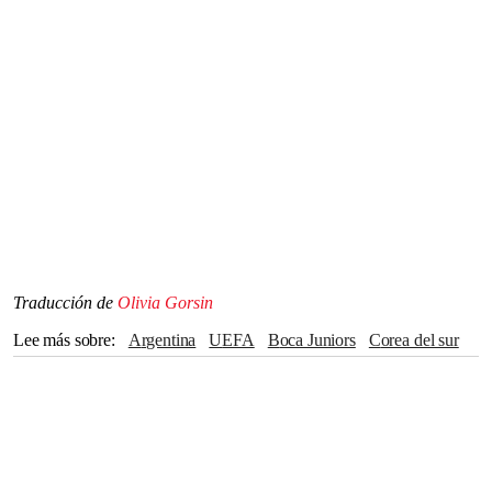
Traducción de
Olivia Gorsin
Lee más sobre
Argentina
UEFA
Boca Juniors
corea del sur
Marruecos
Francia
Copa Mundial 2026