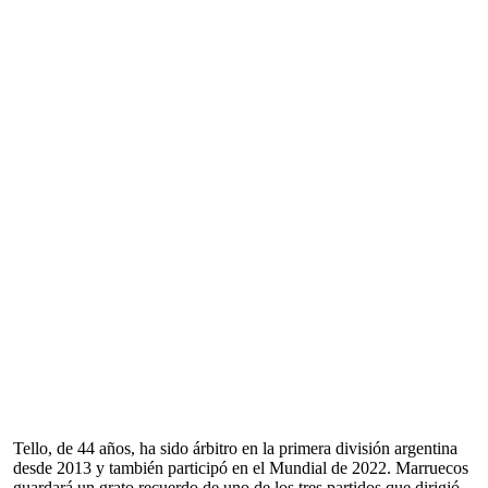
Tello, de 44 años, ha sido árbitro en la primera división argentina
desde 2013 y también participó en el Mundial de 2022. Marruecos
guardará un grato recuerdo de uno de los tres partidos que dirigió