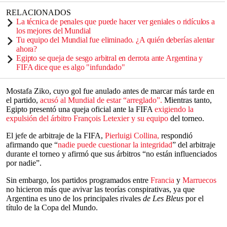
RELACIONADOS
La técnica de penales que puede hacer ver geniales o ridículos a
los mejores del Mundial
Tu equipo del Mundial fue eliminado. ¿A quién deberías alentar
ahora?
Egipto se queja de sesgo arbitral en derrota ante Argentina y
FIFA dice que es algo "infundado"
Mostafa Ziko, cuyo gol fue anulado antes de marcar más tarde en
el partido,
acusó al Mundial de estar “arreglado”.
Mientras tanto,
Egipto presentó una queja oficial ante la FIFA
exigiendo la
expulsión del árbitro François Letexier y su equipo
del torneo.
El jefe de arbitraje de la FIFA,
Pierluigi Collina,
respondió
afirmando que “
nadie puede cuestionar la integridad
” del arbitraje
durante el torneo y afirmó que sus árbitros “no están influenciados
por nadie”.
Sin embargo, los partidos programados entre
Francia
y
Marruecos
no hicieron más que avivar las teorías conspirativas, ya que
Argentina es uno de los principales rivales
de Les Bleus
por el
título de la Copa del Mundo.