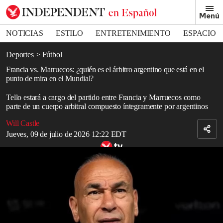
Removed from bookmarks
Menú
Close popover
Bookmark popover
NOTICIAS
ESTILO
ENTRETENIMIENTO
ESPACIO
DEPORTES
Deportes
Fútbol
Francia vs. Marruecos: ¿quién es el árbitro argentino que está en el
punto de mira en el Mundial?
Tello estará a cargo del partido entre Francia y Marruecos como
parte de un cuerpo arbitral compuesto íntegramente por argentinos
Will Castle
Jueves, 09 de julio de 2026 12:22 EDT
Copa del Mundo de la FIFA, octavos de final: lo más destacado de
la cuarta jornada
Read in English
El árbitro
argentino Facundo Tello dirigirá el partido de
cuartos de
final entre Francia y Marruecos
y ya se encuentra en el centro de la