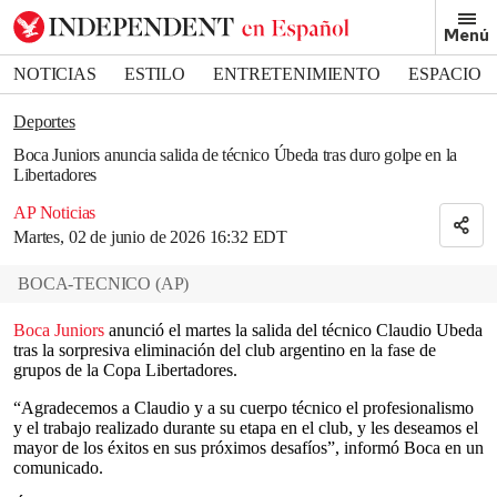
Removed from bookmarks
Menú
Close popover
Bookmark popover
NOTICIAS
ESTILO
ENTRETENIMIENTO
ESPACIO
DEPORTES
Deportes
Boca Juniors anuncia salida de técnico Úbeda tras duro golpe en la
Libertadores
AP Noticias
Martes, 02 de junio de 2026 16:32 EDT
BOCA-TECNICO
(
AP
)
Boca Juniors
anunció el martes la salida del técnico Claudio Ubeda
tras la sorpresiva eliminación del club argentino en la fase de
grupos de la Copa Libertadores.
“Agradecemos a Claudio y a su cuerpo técnico el profesionalismo
y el trabajo realizado durante su etapa en el club, y les deseamos el
mayor de los éxitos en sus próximos desafíos”, informó Boca en un
comunicado.