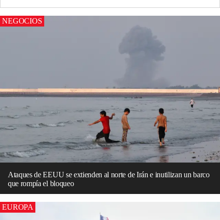
NEGOCIOS
Ataques de EEUU se extienden al norte de Irán e inutilizan un barco
que rompía el bloqueo
EUROPA