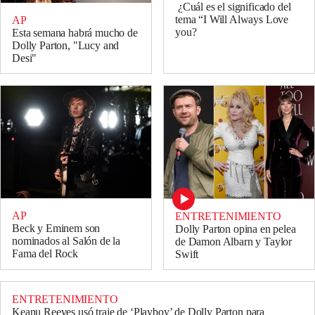
¿Cuál es el significado del
tema “I Will Always Love
AP
you?
Esta semana habrá mucho de
Dolly Parton, "Lucy and
Desi"
AP
ENTRETENIMIENTO
Beck y Eminem son
Dolly Parton opina en pelea
nominados al Salón de la
de Damon Albarn y Taylor
Fama del Rock
Swift
ENTRETENIMIENTO
Keanu Reeves usó traje de ‘Playboy’ de Dolly Parton para