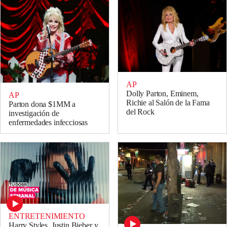
AP
Dolly Parton, Eminem,
AP
Richie al Salón de la Fama
Parton dona $1MM a
del Rock
investigación de
enfermedades infecciosas
ENTRETENIMIENTO
Harry Styles, Justin Bieber y