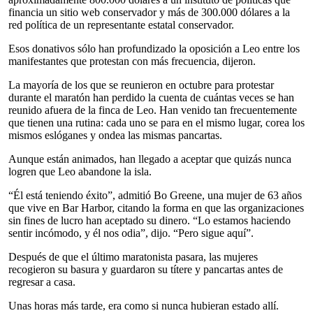
financia un sitio web conservador y más de 300.000 dólares a la
red política de un representante estatal conservador.
Esos donativos sólo han profundizado la oposición a Leo entre los
manifestantes que protestan con más frecuencia, dijeron.
La mayoría de los que se reunieron en octubre para protestar
durante el maratón han perdido la cuenta de cuántas veces se han
reunido afuera de la finca de Leo. Han venido tan frecuentemente
que tienen una rutina: cada uno se para en el mismo lugar, corea los
mismos eslóganes y ondea las mismas pancartas.
Aunque están animados, han llegado a aceptar que quizás nunca
logren que Leo abandone la isla.
“Él está teniendo éxito”, admitió Bo Greene, una mujer de 63 años
que vive en Bar Harbor, citando la forma en que las organizaciones
sin fines de lucro han aceptado su dinero. “Lo estamos haciendo
sentir incómodo, y él nos odia”, dijo. “Pero sigue aquí”.
Después de que el último maratonista pasara, las mujeres
recogieron su basura y guardaron su títere y pancartas antes de
regresar a casa.
Unas horas más tarde, era como si nunca hubieran estado allí.