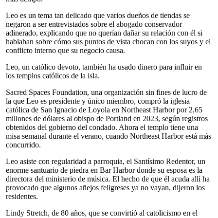
Leo es un tema tan delicado que varios dueños de tiendas se
negaron a ser entrevistados sobre el abogado conservador
adinerado, explicando que no querían dañar su relación con él si
hablaban sobre cómo sus puntos de vista chocan con los suyos y el
conflicto interno que su negocio causa.
Leo, un católico devoto, también ha usado dinero para influir en
los templos católicos de la isla.
Sacred Spaces Foundation, una organización sin fines de lucro de
la que Leo es presidente y único miembro, compró la iglesia
católica de San Ignacio de Loyola en Northeast Harbor por 2,65
millones de dólares al obispo de Portland en 2023, según registros
obtenidos del gobierno del condado. Ahora el templo tiene una
misa semanal durante el verano, cuando Northeast Harbor está más
concurrido.
Leo asiste con regularidad a parroquia, el Santísimo Redentor, un
enorme santuario de piedra en Bar Harbor donde su esposa es la
directora del ministerio de música. El hecho de que él acuda allí ha
provocado que algunos añejos feligreses ya no vayan, dijeron los
residentes.
Lindy Stretch, de 80 años, que se convirtió al catolicismo en el