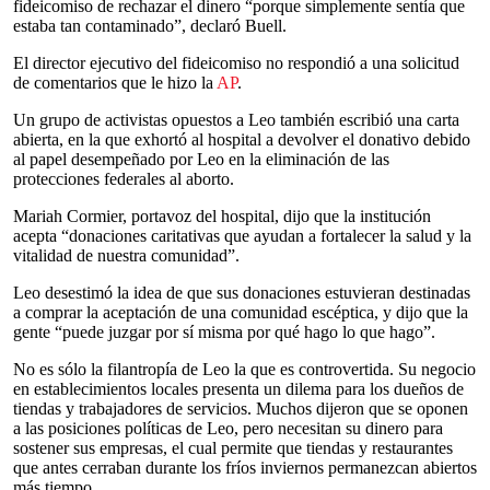
fideicomiso de rechazar el dinero “porque simplemente sentía que
estaba tan contaminado”, declaró Buell.
El director ejecutivo del fideicomiso no respondió a una solicitud
de comentarios que le hizo la
AP
.
Un grupo de activistas opuestos a Leo también escribió una carta
abierta, en la que exhortó al hospital a devolver el donativo debido
al papel desempeñado por Leo en la eliminación de las
protecciones federales al aborto.
Mariah Cormier, portavoz del hospital, dijo que la institución
acepta “donaciones caritativas que ayudan a fortalecer la salud y la
vitalidad de nuestra comunidad”.
Leo desestimó la idea de que sus donaciones estuvieran destinadas
a comprar la aceptación de una comunidad escéptica, y dijo que la
gente “puede juzgar por sí misma por qué hago lo que hago”.
No es sólo la filantropía de Leo la que es controvertida. Su negocio
en establecimientos locales presenta un dilema para los dueños de
tiendas y trabajadores de servicios. Muchos dijeron que se oponen
a las posiciones políticas de Leo, pero necesitan su dinero para
sostener sus empresas, el cual permite que tiendas y restaurantes
que antes cerraban durante los fríos inviernos permanezcan abiertos
más tiempo.