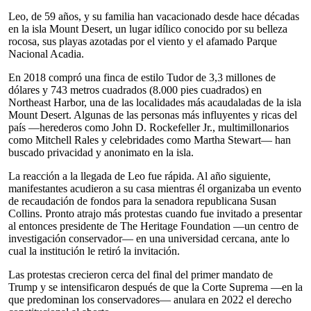
Leo, de 59 años, y su familia han vacacionado desde hace décadas
en la isla Mount Desert, un lugar idílico conocido por su belleza
rocosa, sus playas azotadas por el viento y el afamado Parque
Nacional Acadia.
En 2018 compró una finca de estilo Tudor de 3,3 millones de
dólares y 743 metros cuadrados (8.000 pies cuadrados) en
Northeast Harbor, una de las localidades más acaudaladas de la isla
Mount Desert. Algunas de las personas más influyentes y ricas del
país —herederos como John D. Rockefeller Jr., multimillonarios
como Mitchell Rales y celebridades como Martha Stewart— han
buscado privacidad y anonimato en la isla.
La reacción a la llegada de Leo fue rápida. Al año siguiente,
manifestantes acudieron a su casa mientras él organizaba un evento
de recaudación de fondos para la senadora republicana Susan
Collins. Pronto atrajo más protestas cuando fue invitado a presentar
al entonces presidente de The Heritage Foundation —un centro de
investigación conservador— en una universidad cercana, ante lo
cual la institución le retiró la invitación.
Las protestas crecieron cerca del final del primer mandato de
Trump y se intensificaron después de que la Corte Suprema —en la
que predominan los conservadores— anulara en 2022 el derecho