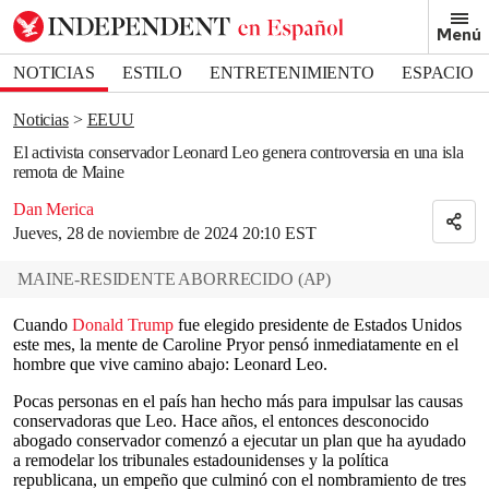
Removed from bookmarks
Menú
Close popover
Bookmark popover
NOTICIAS
ESTILO
ENTRETENIMIENTO
ESPACIO
DEPORTES
Noticias
EEUU
El activista conservador Leonard Leo genera controversia en una isla
remota de Maine
Dan Merica
Jueves, 28 de noviembre de 2024 20:10 EST
MAINE-RESIDENTE ABORRECIDO
(
AP
)
Cuando
Donald Trump
fue elegido presidente de Estados Unidos
este mes, la mente de Caroline Pryor pensó inmediatamente en el
hombre que vive camino abajo: Leonard Leo.
Pocas personas en el país han hecho más para impulsar las causas
conservadoras que Leo. Hace años, el entonces desconocido
abogado conservador comenzó a ejecutar un plan que ha ayudado
a remodelar los tribunales estadounidenses y la política
republicana, un empeño que culminó con el nombramiento de tres