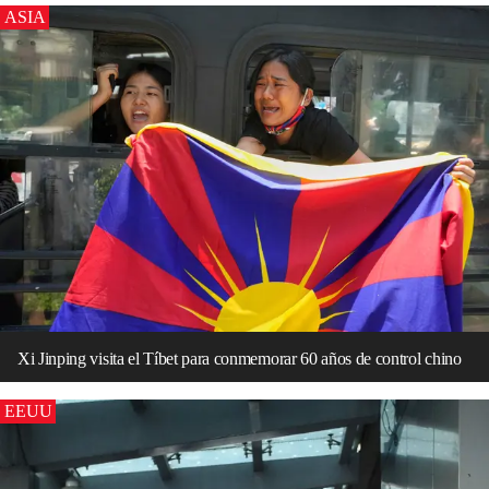
ASIA
Xi Jinping visita el Tíbet para conmemorar 60 años de control chino
EEUU