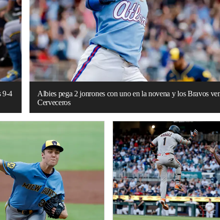
s 9-4
Albies pega 2 jonrones con uno en la novena y los Bravos ve
Cerveceros