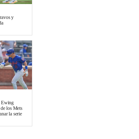
ravos y
da
. Ewing
 de los Mets
nar la serie