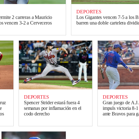
DEPORTES
rmite 2 carreras a Mauricio
Los Gigantes vencen 7-5 a los B
s vencen 3-2 a Cerveceros
barren una doble cartelera dividi
DEPORTES
DEPORTES
ruz
Spencer Strider estará fuera 4
Gran juego de A.J
de
semanas por inflamación en el
impuls victoria 8-1
los
codo derecho
ante Bravos para ga