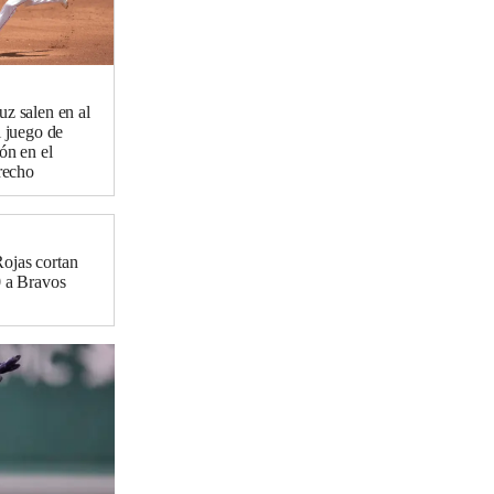
z salen en al
l juego de
rón en el
erecho
Rojas cortan
0 a Bravos