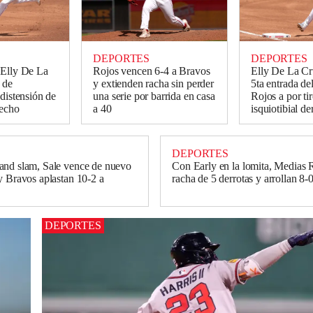
DEPORTES
DEPORTES
 Elly De La
Rojos vencen 6-4 a Bravos
Elly De La Cru
a de
y extienden racha sin perder
5ta entrada de
 distensión de
una serie por barrida en casa
Rojos a por ti
recho
a 40
isquiotibial d
DEPORTES
and slam, Sale vence de nuevo
Con Early en la lomita, Medias 
y Bravos aplastan 10-2 a
racha de 5 derrotas y arrollan 8-
DEPORTES