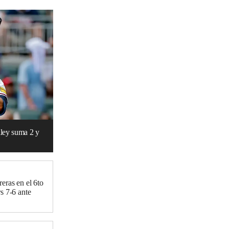
iley suma 2 y
eras en el 6to
s 7-6 ante