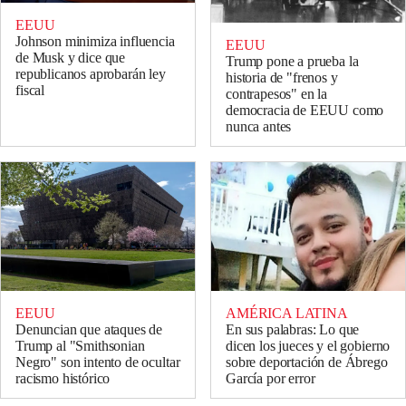
EEUU
Johnson minimiza influencia
EEUU
de Musk y dice que
Trump pone a prueba la
republicanos aprobarán ley
historia de "frenos y
fiscal
contrapesos" en la
democracia de EEUU como
nunca antes
EEUU
AMÉRICA LATINA
Denuncian que ataques de
En sus palabras: Lo que
Trump al "Smithsonian
dicen los jueces y el gobierno
Negro" son intento de ocultar
sobre deportación de Ábrego
racismo histórico
García por error