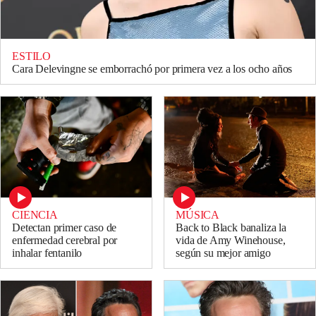
ESTILO
Cara Delevingne se emborrachó por primera vez a los ocho años
CIENCIA
MÚSICA
Detectan primer caso de
Back to Black banaliza la
enfermedad cerebral por
vida de Amy Winehouse,
inhalar fentanilo
según su mejor amigo