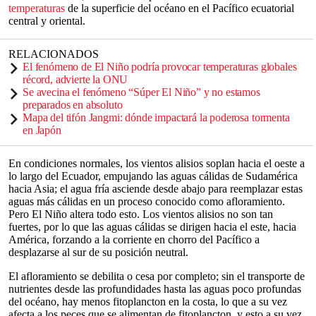
temperaturas
de la superficie del océano en el Pacífico ecuatorial
central y oriental.
RELACIONADOS
El fenómeno de El Niño podría provocar temperaturas globales
récord, advierte la ONU
Se avecina el fenómeno “Súper El Niño” y no estamos
preparados en absoluto
Mapa del tifón Jangmi: dónde impactará la poderosa tormenta
en Japón
En condiciones normales, los vientos alisios soplan hacia el oeste a
lo largo del Ecuador, empujando las aguas cálidas de Sudamérica
hacia Asia; el agua fría asciende desde abajo para reemplazar estas
aguas más cálidas en un proceso conocido como afloramiento.
Pero El Niño altera todo esto. Los vientos alisios no son tan
fuertes, por lo que las aguas cálidas se dirigen hacia el este, hacia
América, forzando a la corriente en chorro del Pacífico a
desplazarse al sur de su posición neutral.
El afloramiento se debilita o cesa por completo; sin el transporte de
nutrientes desde las profundidades hasta las aguas poco profundas
del océano, hay menos fitoplancton en la costa, lo que a su vez
afecta a los peces que se alimentan de fitoplancton, y esto a su vez