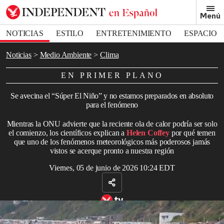
Removed from bookmarks
Menú
Close popover
Bookmark popover
NOTICIAS
ESTILO
ENTRETENIMIENTO
ESPACIO
DEPORTES
Noticias
Medio Ambiente
Clima
EN PRIMER PLANO
Se avecina el “Súper El Niño” y no estamos preparados en absoluto
para el fenómeno
Mientras la ONU advierte que la reciente ola de calor podría ser solo
el comienzo, los científicos explican a
Helen Coffey
por qué temen
que uno de los fenómenos meteorológicos más poderosos jamás
vistos se acerque pronto a nuestra región
Viernes, 05 de junio de 2026 10:24 EDT
La gente disfruta del sol en la playa de Bournemouth