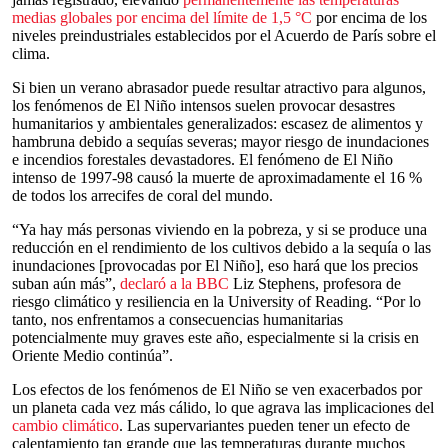
medias globales por encima del límite de 1,5 °C
por encima de los
niveles preindustriales establecidos por el Acuerdo de París sobre el
clima.
Si bien un verano abrasador puede resultar atractivo para algunos,
los fenómenos de El Niño intensos suelen provocar desastres
humanitarios y ambientales generalizados: escasez de alimentos y
hambruna debido a sequías severas; mayor riesgo de inundaciones
e incendios forestales devastadores. El fenómeno de El Niño
intenso de 1997-98 causó la muerte de aproximadamente el 16 %
de todos los arrecifes de coral del mundo.
“Ya hay más personas viviendo en la pobreza, y si se produce una
reducción en el rendimiento de los cultivos debido a la sequía o las
inundaciones [provocadas por El Niño], eso hará que los precios
suban aún más”,
declaró a la BBC
Liz Stephens, profesora de
riesgo climático y resiliencia en la University of Reading. “Por lo
tanto, nos enfrentamos a consecuencias humanitarias
potencialmente muy graves este año, especialmente si la crisis en
Oriente Medio continúa”.
Los efectos de los fenómenos de El Niño se ven exacerbados por
un planeta cada vez más cálido, lo que agrava las implicaciones del
cambio climático
. Las supervariantes pueden tener un efecto de
calentamiento tan grande que las temperaturas durante muchos