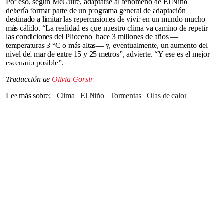
Por eso, según McGuire, adaptarse al fenómeno de El Niño
debería formar parte de un programa general de adaptación
destinado a limitar las repercusiones de vivir en un mundo mucho
más cálido. “La realidad es que nuestro clima va camino de repetir
las condiciones del Plioceno, hace 3 millones de años —
temperaturas 3 °C o más altas— y, eventualmente, un aumento del
nivel del mar de entre 15 y 25 metros”, advierte. “Y ese es el mejor
escenario posible”.
Traducción de
Olivia Gorsin
Lee más sobre
clima
El Niño
Tormentas
olas de calor
calor
Meteorología