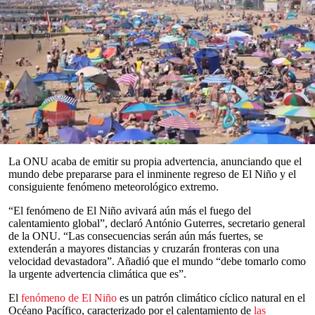
Read in English
“Sin duda, algo se avecina. Tenemos mucha confianza en ello, y
parece que
será un gran acontecimiento”.
Adam Scaife, jefe de predicción a largo plazo de la Oficina
Meteorológica del Reino Unido, hizo recientemente esta
declaración un tanto inquietante. Hablaba del posible fenómeno de
El Niño
que se aproxima —posiblemente tan intenso que podría
clasificarse como un “Súper
El Niño
”— y advirtió que podría
“
incluso alcanzar una intensidad récord
”.
0
seconds
La ONU acaba de emitir su propia advertencia, anunciando que el
of
mundo debe prepararse para el inminente regreso de El Niño y el
0
consiguiente fenómeno meteorológico extremo.
seconds
“El fenómeno de El Niño avivará aún más el fuego del
calentamiento global”, declaró António Guterres, secretario general
de la ONU. “Las consecuencias serán aún más fuertes, se
extenderán a mayores distancias y cruzarán fronteras con una
velocidad devastadora”. Añadió que el mundo “debe tomarlo como
la urgente advertencia climática que es”.
El
fenómeno de El Niño
es un patrón climático cíclico natural en el
Océano Pacífico, caracterizado por el calentamiento de
las