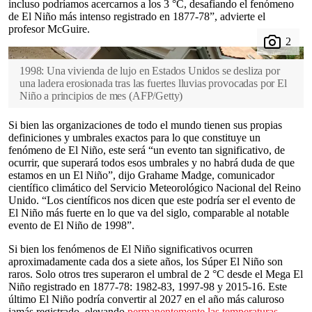
incluso podríamos acercarnos a los 3 °C, desafiando el fenómeno
de El Niño más intenso registrado en 1877-78”, advierte el
profesor McGuire.
1998: Una vivienda de lujo en Estados Unidos se desliza por
una ladera erosionada tras las fuertes lluvias provocadas por El
Niño a principios de mes
(
AFP/Getty
)
Si bien las organizaciones de todo el mundo tienen sus propias
definiciones y umbrales exactos para lo que constituye un
fenómeno de El Niño, este será “un evento tan significativo, de
ocurrir, que superará todos esos umbrales y no habrá duda de que
estamos en un El Niño”, dijo Grahame Madge, comunicador
científico climático del Servicio Meteorológico Nacional del Reino
Unido. “Los científicos nos dicen que este podría ser el evento de
El Niño más fuerte en lo que va del siglo, comparable al notable
evento de El Niño de 1998”.
Si bien los fenómenos de El Niño significativos ocurren
aproximadamente cada dos a siete años, los Súper El Niño son
raros. Solo otros tres superaron el umbral de 2 °C desde el Mega El
Niño registrado en 1877-78: 1982-83, 1997-98 y 2015-16. Este
último El Niño podría convertir al 2027 en el año más caluroso
jamás registrado, elevando
permanentemente las temperaturas