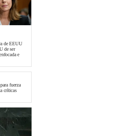
ra de EEUU
U de ser
senfocada e
ara fuerza
a críticas