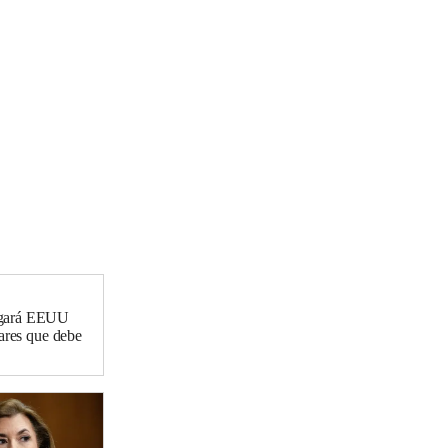
agará EEUU
lares que debe