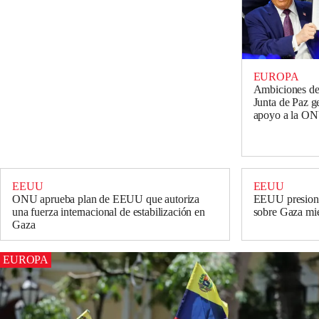
EUROPA
Ambiciones de
Junta de Paz 
apoyo a la O
EEUU
EEUU
ONU aprueba plan de EEUU que autoriza
EEUU presiona
una fuerza internacional de estabilización en
sobre Gaza mie
Gaza
EUROPA