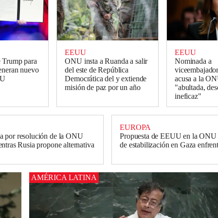
EEUU
EEUU
 Trump para
ONU insta a Ruanda a salir
Nominada a
generan nuevo
del este de República
viceembajado
NU
Democrática del y extiende
acusa a la ON
misión de paz por un año
"abultada, de
ineficaz"
EUROPA
 por resolución de la ONU
Propuesta de EEUU en la ONU p
ntras Rusia propone alternativa
de estabilización en Gaza enfrent
AMÉRICA LATINA