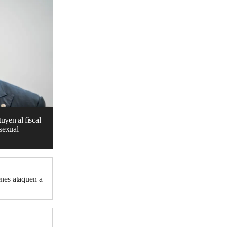
uyen al fiscal
 sexual
nes ataquen a