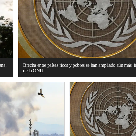
ana,
Brecha entre países ricos y pobres se han ampliado aún más, i
de la ONU