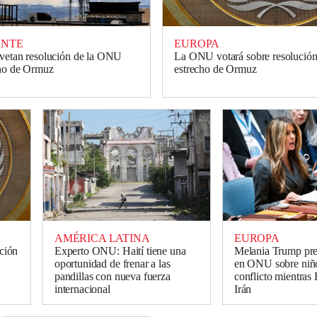
ENTE
EUROPA
 vetan resolución de la ONU
La ONU votará sobre resolución 
cho de Ormuz
estrecho de Ormuz
AMÉRICA LATINA
EUROPA
ción
Experto ONU: Haití tiene una
Melania Trump pre
oportunidad de frenar a las
en ONU sobre niñ
pandillas con nueva fuerza
conflicto mientra
internacional
Irán