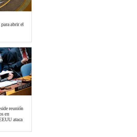
para abrir el
side reunión
os en
s EEUU ataca