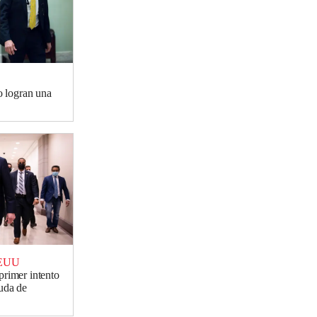
 logran una
EEUU
primer intento
uda de