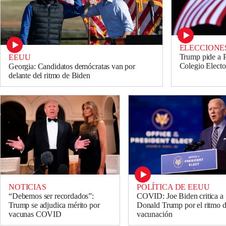
ELECCIONES
Trump pide a Pe
EEUU
Colegio Electo
Georgia: Candidatos demócratas van por
delante del ritmo de Biden
NOTICIAS
POLÍTICA DE EEUU
“Debemos ser recordados”:
COVID: Joe Biden critica a
Trump se adjudica mérito por
Donald Trump por el ritmo d
vacunas COVID
vacunación