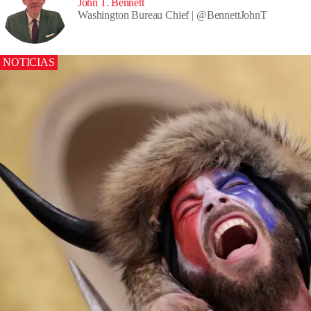
John T. Bennett
Washington Bureau Chief
@
BennettJohnT
NOTICIAS