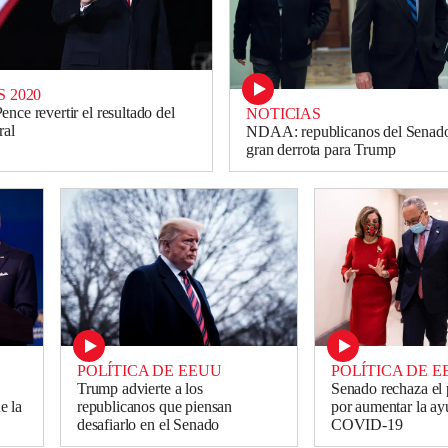
 2020
nce revertir el resultado del
NOTICIAS
ral
NDAA: republicanos del Senado
gran derrota para Trump
POLÍTICA DE EEUU
POLÍTICA DE 
Trump advierte a los
Senado rechaza el 
e la
republicanos que piensan
por aumentar la ay
desafiarlo en el Senado
COVID-19