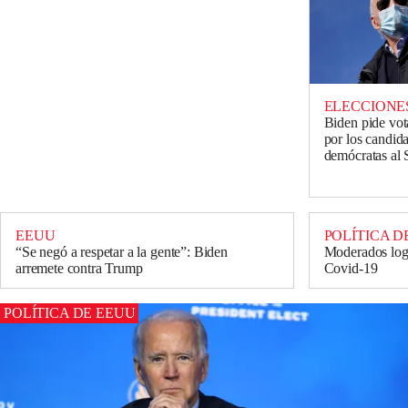
ELECCIONES
Biden pide vot
por los candid
demócratas al
EEUU
POLÍTICA D
“Se negó a respetar a la gente”: Biden
Moderados log
arremete contra Trump
Covid-19
POLÍTICA DE EEUU