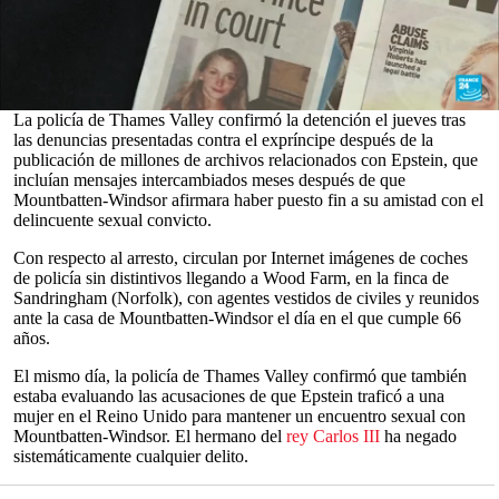
Acechado por una serie de controversias, la última de ellas es su
detención por presunta conducta indebida en el ejercicio de un
cargo público, tras las acusaciones de que compartió información
confidencial con el financiero y pedófilo
Jeffrey Epstein
mientras
ocupaba el cargo de enviado comercial del
Reino Unido
.
0
La policía de Thames Valley confirmó la detención el jueves tras
seconds
las denuncias presentadas contra el expríncipe después de la
of
publicación de millones de archivos relacionados con Epstein, que
0
incluían mensajes intercambiados meses después de que
seconds
Mountbatten-Windsor afirmara haber puesto fin a su amistad con el
delincuente sexual convicto.
Con respecto al arresto, circulan por Internet imágenes de coches
de policía sin distintivos llegando a Wood Farm, en la finca de
Sandringham (Norfolk), con agentes vestidos de civiles y reunidos
ante la casa de Mountbatten-Windsor el día en el que cumple 66
años.
El mismo día, la policía de Thames Valley confirmó que también
estaba evaluando las acusaciones de que Epstein traficó a una
mujer en el Reino Unido para mantener un encuentro sexual con
Mountbatten-Windsor. El hermano del
rey Carlos III
ha negado
sistemáticamente cualquier delito.