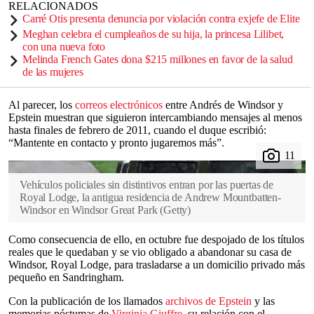
RELACIONADOS
Carré Otis presenta denuncia por violación contra exjefe de Elite
Meghan celebra el cumpleaños de su hija, la princesa Lilibet,
con una nueva foto
Melinda French Gates dona $215 millones en favor de la salud
de las mujeres
Al parecer, los
correos electrónicos
entre Andrés de Windsor y
Epstein muestran que siguieron intercambiando mensajes al menos
hasta finales de febrero de 2011, cuando el duque escribió:
“Mantente en contacto y pronto jugaremos más”.
Vehículos policiales sin distintivos entran por las puertas de
Royal Lodge, la antigua residencia de Andrew Mountbatten-
Windsor en Windsor Great Park
(
Getty
)
Como consecuencia de ello, en octubre fue despojado de los títulos
reales que le quedaban y se vio obligado a abandonar su casa de
Windsor, Royal Lodge, para trasladarse a un domicilio privado más
pequeño en Sandringham.
Con la publicación de los llamados
archivos de Epstein
y las
memorias póstumas de
Virginia Giuffre
, su relación con el