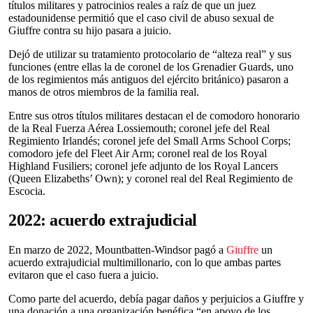
títulos militares y patrocinios reales a raíz de que un juez
estadounidense permitió que el caso civil de abuso sexual de
Giuffre contra su hijo pasara a juicio.
Dejó de utilizar su tratamiento protocolario de “alteza real” y sus
funciones (entre ellas la de coronel de los Grenadier Guards, uno
de los regimientos más antiguos del ejército británico) pasaron a
manos de otros miembros de la familia real.
Entre sus otros títulos militares destacan el de comodoro honorario
de la Real Fuerza Aérea Lossiemouth; coronel jefe del Real
Regimiento Irlandés; coronel jefe del Small Arms School Corps;
comodoro jefe del Fleet Air Arm; coronel real de los Royal
Highland Fusiliers; coronel jefe adjunto de los Royal Lancers
(Queen Elizabeths’ Own); y coronel real del Real Regimiento de
Escocia.
2022: acuerdo extrajudicial
En marzo de 2022, Mountbatten-Windsor pagó a
Giuffre
un
acuerdo extrajudicial multimillonario, con lo que ambas partes
evitaron que el caso fuera a juicio.
Como parte del acuerdo, debía pagar daños y perjuicios a Giuffre y
una donación a una organización benéfica “en apoyo de los