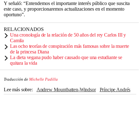
Y señaló: “Entendemos el importante interés público que suscita
este caso, y proporcionaremos actualizaciones en el momento
oportuno”.
RELACIONADOS
Una cronología de la relación de 50 años del rey Carlos III y
Camila
Las ocho teorías de conspiración más famosas sobre la muerte
de la princesa Diana
La dieta vegana pudo haber causado que una estudiante se
quitara la vida
Traducción de
Michelle Padilla
Lee más sobre
Andrew Mountbatten-Windsor
príncipe Andrés
Jeffrey Epstein
archivos de Epstein
Ghislaine Maxwell
Virginia Giuffre
Reina Isabel
Rey Carlos III
Realeza
Familia real
Pedofilia
Bill Gates
Richard Branson
Reino Unido
Sarh Ferguson
demanda
arrestos