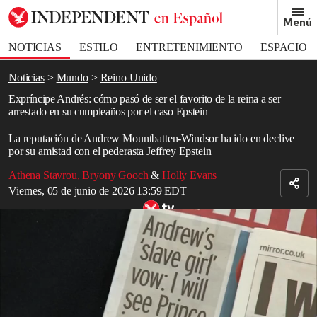
Removed from bookmarks
Menú
Close popover
Bookmark popover
NOTICIAS
ESTILO
ENTRETENIMIENTO
ESPACIO
DEPORTES
Noticias
Mundo
Reino Unido
Expríncipe Andrés: cómo pasó de ser el favorito de la reina a ser
arrestado en su cumpleaños por el caso Epstein
La reputación de Andrew Mountbatten-Windsor ha ido en declive
por su amistad con el pederasta Jeffrey Epstein
Athena Stavrou
,
Bryony Gooch
&
Holly Evans
Viernes, 05 de junio de 2026 13:59 EDT
Expríncipe Andrés, de ser señalado por vínculos con Epstein a
perder sus títulos y ser detenido
Andrew Mountbatten-Windsor
, considerado
el hijo “predilecto”
de
la difunta
reina Isabel
, ha caído en desgracia durante la última
década.