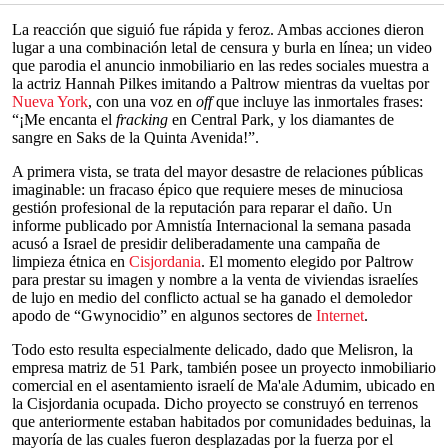
La reacción que siguió fue rápida y feroz. Ambas acciones dieron
lugar a una combinación letal de censura y burla en línea; un video
que parodia el anuncio inmobiliario en las redes sociales muestra a
la actriz Hannah Pilkes imitando a Paltrow mientras da vueltas por
Nueva York
, con una voz en
off
que incluye las inmortales frases:
“¡Me encanta el
fracking
en Central Park, y los diamantes de
sangre en Saks de la Quinta Avenida!”.
A primera vista, se trata del mayor desastre de relaciones públicas
imaginable: un fracaso épico que requiere meses de minuciosa
gestión profesional de la reputación para reparar el daño. Un
informe publicado por Amnistía Internacional la semana pasada
acusó a Israel de presidir deliberadamente una campaña de
limpieza étnica en
Cisjordania
. El momento elegido por Paltrow
para prestar su imagen y nombre a la venta de viviendas israelíes
de lujo en medio del conflicto actual se ha ganado el demoledor
apodo de “Gwynocidio” en algunos sectores de
Internet
.
Todo esto resulta especialmente delicado, dado que Melisron, la
empresa matriz de 51 Park, también posee un proyecto inmobiliario
comercial en el asentamiento israelí de Ma'ale Adumim, ubicado en
la Cisjordania ocupada. Dicho proyecto se construyó en terrenos
que anteriormente estaban habitados por comunidades beduinas, la
mayoría de las cuales fueron desplazadas por la fuerza por el