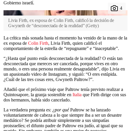
Gobierno israelí.
Livia Firth, ex esposa de Colin Firth, calificó la decisión de
Gwyneth de “desconectada de la realidad”
(
Getty
)
La crítica más sonada hasta el momento ha venido de la mano de la
ex esposa de
Colin Firth
, Livia Firth, quien calificó el
comportamiento de la estrella de “repugnante” e “inaceptable”.
“¿Hasta qué punto estás desconectada de la realidad? O estás tan
desconectada que mereces ser cancelada, porque vives en otro
mundo, o eres una persona realmente desagradable”, dijo Livia en
un apasionado video de Instagram, y siguió: “O eres estúpida.
¿Cuál de las tres cosas eres, Gwyneth Paltrow?”.
Añadió que el próximo viaje que Paltrow tenía previsto realizar a
Quintosapore, la granja sostenible en
Italia
que Firth dirige con sus
dos hermanos, había sido cancelado.
La verdadera pregunta es:
¿por qué
Paltrow se ha lanzado
voluntariamente de cabeza a lo que siempre iba a ser un desastre
mediático? Se podría atribuir simplemente a sus simpatías
proisraelíes; el difunto padre de Paltrow era judío, al igual que su
marido. Sin embargo, también es una mujer de negocios