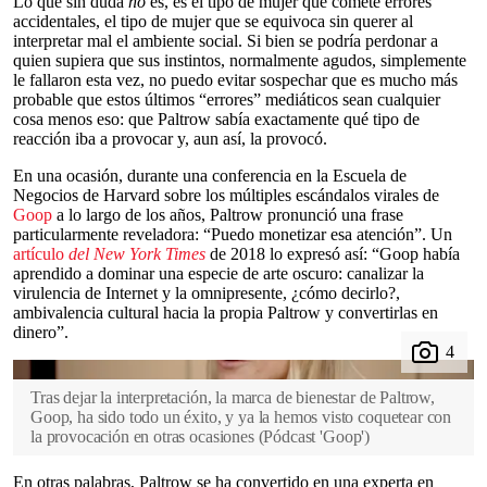
Lo que sin duda
no
es, es el tipo de mujer que comete errores
accidentales, el tipo de mujer que se equivoca sin querer al
interpretar mal el ambiente social. Si bien se podría perdonar a
quien supiera que sus instintos, normalmente agudos, simplemente
le fallaron esta vez, no puedo evitar sospechar que es mucho más
probable que estos últimos “errores” mediáticos sean cualquier
cosa menos eso: que Paltrow sabía exactamente qué tipo de
reacción iba a provocar y, aun así, la provocó.
En una ocasión, durante una conferencia en la Escuela de
Negocios de Harvard sobre los múltiples escándalos virales de
Goop
a lo largo de los años, Paltrow pronunció una frase
particularmente reveladora: “Puedo monetizar esa atención”. Un
artículo
del New York Times
de 2018 lo expresó así: “Goop había
aprendido a dominar una especie de arte oscuro: canalizar la
virulencia de Internet y la omnipresente, ¿cómo decirlo?,
ambivalencia cultural hacia la propia Paltrow y convertirlas en
dinero”.
Tras dejar la interpretación, la marca de bienestar de Paltrow,
Goop, ha sido todo un éxito, y ya la hemos visto coquetear con
la provocación en otras ocasiones
(
Pódcast 'Goop'
)
En otras palabras, Paltrow se ha convertido en una experta en