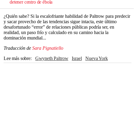
detener centro de ébola
¿Quién sabe? Si la escalofriante habilidad de Paltrow para predecir
y sacar provecho de las tendencias sigue intacta, este último
desafortunado “error” de relaciones públicas podría ser, en
realidad, un paso frío y calculado en su camino hacia la
dominación mundial...
Traducción de
Sara Pignatiello
Lee más sobre
Gwyneth Paltrow
Israel
Nueva York
Colin Firth
Italia
bienes raíces
Sillicon Valley
Internet
Hollywood
Goop
Robert F. Kennedy Jr.