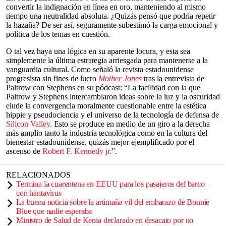
convertir la indignación en línea en oro, manteniendo al mismo
tiempo una neutralidad absoluta. ¿Quizás pensó que podría repetir
la hazaña? De ser así, seguramente subestimó la carga emocional y
política de los temas en cuestión.
O tal vez haya una lógica en su aparente locura, y esta sea
simplemente la última estrategia arriesgada para mantenerse a la
vanguardia cultural. Como señaló la revista estadounidense
progresista sin fines de lucro
Mother Jones
tras la entrevista de
Paltrow con Stephens en su pódcast: “La facilidad con la que
Paltrow y Stephens intercambiaron ideas sobre la luz y la oscuridad
elude la convergencia moralmente cuestionable entre la estética
hippie y pseudociencia y el universo de la tecnología de defensa de
Silicon Valley
. Esto se produce en medio de un giro a la derecha
más amplio tanto la industria tecnológica como en la cultura del
bienestar estadounidense, quizás mejor ejemplificado por el
ascenso de
Robert F. Kennedy jr.
”.
RELACIONADOS
Termina la cuarentena en EEUU para los pasajeros del barco
con hantavirus
La buena noticia sobre la artimaña vil del embarazo de Bonnie
Blue que nadie esperaba
Ministro de Salud de Kenia declarado en desacato por no