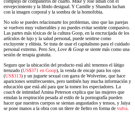
complejo de compañeros de cuarto. Mike y Joie lidian con el
envejecimiento y la libido desigual. Y Camille y Shandra luchan
con la imagen corporal y la sombra de la homofobia.
No solo se puedes relacionarte los problemas, sino que las parejas
se vuelven muy vulnerables y no puedes evitar sentirte compasivo.
Las partes más tóxicas de la cultura Goop, en la encrucijada de los
artículos de lujo y la salud personal, puede sentirse como
excluyente y elitista. Se trata de usar el capitalismo para el cuidado
personal extremo. Pero
Sex, Love & Goop
se siente más como una
sesión de terapia gratuita.
Seguro que la ubicación del producto está ahí: tenemos el látigo
trenzado (
US$371 en Goop
), la venda de encaje para los ojos
(
US$313
) y un juguete sexual con garra de Wolverine, que hace
apariciones semifrecuentes, pero también hay mucha información y
educación que está ahí para que la tomen los espectadores. La
coach
de intimidad Amina Peterson explica que las mujeres que
emulan la respiración pesada al estilo de la pornografía pueden
hacer que nuestros cuerpos se sientan angustiados y tensos, y Jaiya
se pone manos a la obra con un títere de fieltro en forma de
vulva.