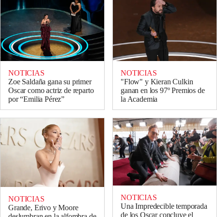
NOTICIAS
NOTICIAS
Zoe Saldaña gana su primer
"Flow" y Kieran Culkin
Oscar como actriz de reparto
ganan en los 97º Premios de
por “Emilia Pérez”
la Academia
NOTICIAS
NOTICIAS
Una Impredecible temporada
Grande, Erivo y Moore
de los Oscar concluye el
deslumbran en la alfombra de