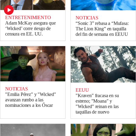
ENTRETENIMIENTO
NOTICIAS
Adam McKay asegura que
“Sonic 3” rebasa a “Mufasa:
‘Wicked’ corre riesgo de
The Lion King” en taquilla
censura en EE. UU.
del fin de semana en EEUU
NOTICIAS
EEUU
"Emilia Pérez" y "Wicked"
"Kraven" fracasa en su
avanzan rumbo a las
estreno; "Moana" y
nominaciones a los Óscar
"Wicked" reinan en las
taquillas de nuevo