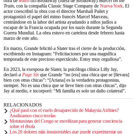
obra de
teatro
off-Broadway (fuera de Broadway)
Marcel on the
Train
, con la compañía Classic Stage Company de
Nueva York
. El
actor coescribió la obra con el director Marshall Pailet y
protagonizó el papel del mimo francés Marcel Marceau,
centrándose en la labor del artista ayudando a niños judíos a
escapar de la Francia ocupada por los nazis durante la Segunda
Guerra Mundial. La obra estuvo en cartelera desde febrero hasta
marzo de este año.
En marzo, Grande felicitó a Slater tras el cierre de la producción,
escribiendo en Instagram: “Felicitaciones por una magnífica
temporada de este precioso espectáculo. Estoy muy orgullosa”.
En 2023, la exesposa de Slater, la psicóloga clínica Lilly Jay,
declaró
a
Page Six
que Grande “no [era] una chica que se [llevara]
bien con otras chicas”: “[Ariana] es la verdadera protagonista,
siempre. No es una chica que se lleve bien con otras chicas”, dijo
Jay al medio, e incorporó: “Mi familia es solo un daño colateral”.
RELACIONADOS
¿Qué pasó con el vuelo desaparecido de Malaysia Airlines?
Analizamos cinco teorías
Mototaxistas del Congo se movilizan para generar conciencia
sobre el ébola
Los 20 dolores más insoportables que puede experimentar un