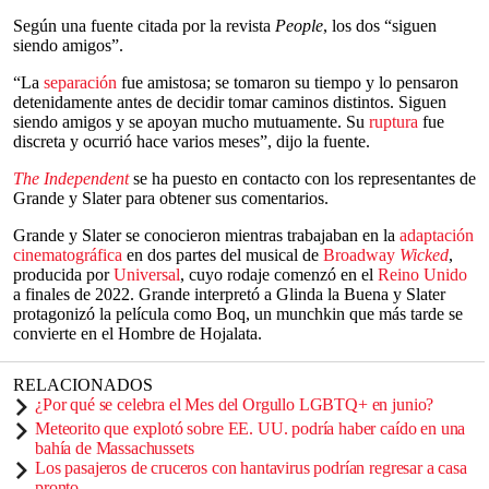
Según una fuente citada por la revista
People
, los dos “siguen
siendo amigos”.
“La
separación
fue amistosa; se tomaron su tiempo y lo pensaron
detenidamente antes de decidir tomar caminos distintos. Siguen
siendo amigos y se apoyan mucho mutuamente. Su
ruptura
fue
discreta y ocurrió hace varios meses”, dijo la fuente.
The Independent
se ha puesto en contacto con los representantes de
Grande y Slater para obtener sus comentarios.
Grande y Slater se conocieron mientras trabajaban en la
adaptación
cinematográfica
en dos partes del musical de
Broadway
Wicked
,
producida por
Universal
, cuyo rodaje comenzó en el
Reino Unido
a finales de 2022. Grande interpretó a Glinda la Buena y Slater
protagonizó la película como Boq, un munchkin que más tarde se
convierte en el Hombre de Hojalata.
RELACIONADOS
¿Por qué se celebra el Mes del Orgullo LGBTQ+ en junio?
Meteorito que explotó sobre EE. UU. podría haber caído en una
bahía de Massachussets
Los pasajeros de cruceros con hantavirus podrían regresar a casa
pronto