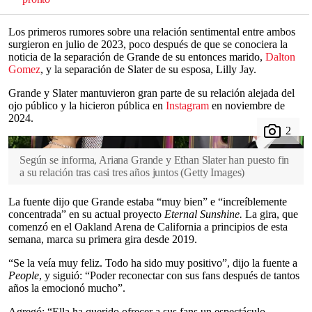
Los primeros rumores sobre una relación sentimental entre ambos
surgieron en julio de 2023, poco después de que se conociera la
noticia de la separación de Grande de su entonces marido,
Dalton
Gomez
, y la separación de Slater de su esposa, Lilly Jay.
Grande y Slater mantuvieron gran parte de su relación alejada del
ojo público y la hicieron pública en
Instagram
en noviembre de
2024.
Según se informa, Ariana Grande y Ethan Slater han puesto fin
a su relación tras casi tres años juntos
(
Getty Images
)
La fuente dijo que Grande estaba “muy bien” e “increíblemente
concentrada” en su actual proyecto
Eternal Sunshine.
La gira, que
comenzó en el Oakland Arena de California a principios de esta
semana, marca su primera gira desde 2019.
“Se la veía muy feliz. Todo ha sido muy positivo”, dijo la fuente a
People
, y siguió: “Poder reconectar con sus fans después de tantos
años la emocionó mucho”.
Agregó: “Ella ha querido ofrecer a sus fans un espectáculo