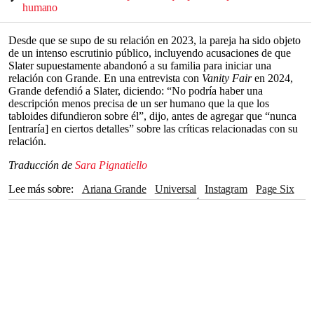
humano
Desde que se supo de su relación en 2023, la pareja ha sido objeto
de un intenso escrutinio público, incluyendo acusaciones de que
Slater supuestamente abandonó a su familia para iniciar una
relación con Grande. En una entrevista con
Vanity Fair
en 2024,
Grande defendió a Slater, diciendo: “No podría haber una
descripción menos precisa de un ser humano que la que los
tabloides difundieron sobre él”, dijo, antes de agregar que “nunca
[entraría] en ciertos detalles” sobre las críticas relacionadas con su
relación.
Traducción de
Sara Pignatiello
Lee más sobre
Ariana Grande
Universal
Instagram
Page Six
The Independent
Boston
Chicago
Los Ángeles
Wicked
Broadway
Teatro
Reino Unido
Nueva York
Londres