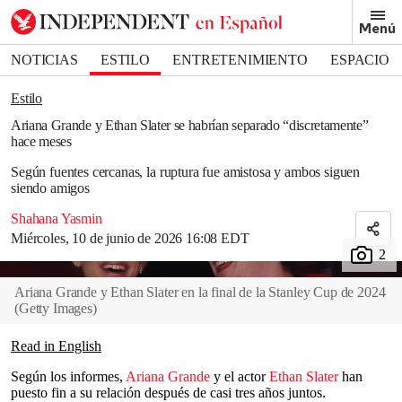
Removed from bookmarks
Menú
Close popover
Bookmark popover
NOTICIAS
ESTILO
ENTRETENIMIENTO
ESPACIO
DEPORTES
Estilo
Ariana Grande y Ethan Slater se habrían separado “discretamente”
hace meses
Según fuentes cercanas, la ruptura fue amistosa y ambos siguen
siendo amigos
Shahana Yasmin
Miércoles, 10 de junio de 2026 16:08 EDT
Ariana Grande y Ethan Slater en la final de la Stanley Cup de 2024
(
Getty Images
)
Read in English
Según los informes,
Ariana Grande
y el actor
Ethan Slater
han
puesto fin a su relación después de casi tres años juntos.