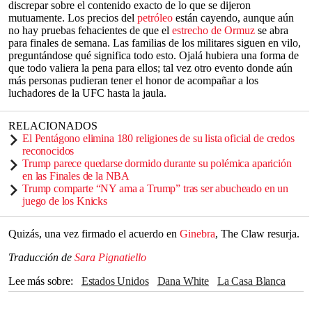
discrepar sobre el contenido exacto de lo que se dijeron
mutuamente. Los precios del
petróleo
están cayendo, aunque aún
no hay pruebas fehacientes de que el
estrecho de Ormuz
se abra
para finales de semana. Las familias de los militares siguen en vilo,
preguntándose qué significa todo esto. Ojalá hubiera una forma de
que todo valiera la pena para ellos; tal vez otro evento donde aún
más personas pudieran tener el honor de acompañar a los
luchadores de la UFC hasta la jaula.
RELACIONADOS
El Pentágono elimina 180 religiones de su lista oficial de credos
reconocidos
Trump parece quedarse dormido durante su polémica aparición
en las Finales de la NBA
Trump comparte “NY ama a Trump” tras ser abucheado en un
juego de los Knicks
Quizás, una vez firmado el acuerdo en
Ginebra
, The Claw resurja.
Traducción de
Sara Pignatiello
Lee más sobre
Estados Unidos
Dana White
La Casa Blanca
Irán
Donald Trump
Michelle Obama
Europa
Tyson Fury
Melania Trump
UFC
Medio Oriente
Petróleo