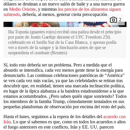
dólares se destinan a un nuevo salón de baile y a una nueva guerra
en
Medio Oriente
, y mientras
los precios de los alimentos siguen
subiendo
, debería, al menos, generar cierta preocupación.
Ilia Topuria (guantes rojos) recibió una paliza desde el principio
por parte de Justin Gaethje durante el UFC Freedom 250,
celebrado en el Jardín Sur de la Casa Blanca, y apenas podía
ver a través de la sangre y la hinchazón antes de que se
suspendiera el combate
(
Reuters
)
Sí, todo esto debería ser un problema. Pero a medida que el
absurdo se intensifica, cada vez menos gente tiene la energía para
denunciarlo. Las continuas celebraciones patrióticas de “América”
se ven cada vez más vacías, ya que las celebridades se retiran tras
descubrir que, en realidad, tienen una marcada inclinación política,
en lugar de la típica alabanza a la bandera estadounidense a la que
estamos acostumbrados. ¿Pero saben quién sigue sonriendo? Todos
los miembros de la familia Trump, cómodamente instalados en sus
pequeñas plataformas de observación por encima del resto del país.
Hasta el lunes, seguimos a la espera de los detalles del
acuerdo con
Irán
. Lo que sí sabemos es que, como en todos los acuerdos o altos
el fuego anteriores en este conflicto, Irán y EE. UU. parecen