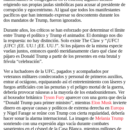
erigiendo sus propias jaulas simbólicas para acusar al presidente de
corrupción y egocentrismo. Al igual que todos los manifestantes
pacíficos que han intentado expresar su descontento durante los
dos mandatos de Trump, fueron ignorados.
Durante años, los críticos se han esforzado por determinar el límite
entre Trump el político y Trump el animador. El domingo nos dio
la respuesta: no hay distinción. Solo existe The Claw y “¡UFC!
¡UFC! ¡EE. UU.! ¡EE. UU.!”. Si los pájaros de la misma especie
vuelan juntos, entonces quedó meridianamente claro qué clase de
pájaro es Donald Trump a partir de los presentes en esta brutal y
frívola “celebración”.
Ver a luchadores de la UFC, pagados y acompañados por
veteranos militares condecorados y personal de primeros auxilios,
entrar al octágono, equiparando así el entretenimiento con láseres y
fuegos artificiales con las penurias y el peligro mortal de la guerra,
debería provocar náuseas a la mayoría de los estadounidenses. Ver
al boxeador británico
Tyson Fury
aparecer con una gorra que decía
“Donald Trump para primer ministro”, mientras
Elon Musk
invierte
dinero en apoyar causas y políticos de extrema derecha en
Europa
y Nigel Farage se reúne con Trump con cierta regularidad, debería
hacer sonar la alarma internacional. La imagen de
Melania Trump
sonriendo con una expresión algo vacía durante combates
sangrientos en el césped de la Casa Blanca, mientras millones de