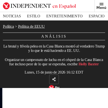
Removed from bookmarks
Menú
Close popover
Bookmark popover
NOTICIAS
ESTILO
ENTRETENIMIENTO
ESPACIO
DEPORTES
Política
Política de EEUU
ANÁLISIS
La brutal y frívola pelea en la Casa Blanca mostró al verdadero Trump
y lo que le está haciendo a EE. UU.
Organizar un campeonato de lucha en el césped de la Casa Blanca
fue incluso peor de lo que se esperaba, escribe
Holly Baxter
Lunes, 15 de junio de 2026 16:12 EDT
El público le canta el ‘Cumpleaños feliz’ a Trump en un evento de la
UFC celebrado en la Casa Blanca