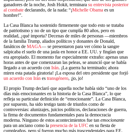
ganadores de la noche, Josh Hokit, terminara
su entrevista posterior
al combate
declarando, de la nada: “¡
Michelle Obama
es un
hombre!”.
La Casa Blanca ha sostenido firmemente que todo esto se trataba
de patriotismo y no de un tipo que cumplía 80 años, pero en
realidad, ¿qué importa? Decenas de miles de personas —miembros
de la familia Trump, aliados políticos y donantes de Donald,
fanáticos de
MAGA
— se presentaron para ver cómo la sangre
salpicaba el suelo de una jaula en honor a EE. UU. y fingían que
era apropiado. El momento fue especialmente extraño: apenas unas
horas antes de que comenzaran las peleas, se anunció que se había
llegado a un acuerdo con
Irán
. ¡La guerra ha terminado; ahora
miren esta patada giratoria! ¡La esposa del otro presidente que forjó
un acuerdo con Irán
es
transgénero
, ¡jo, jo!
El propio Trump declaró que aquella noche había sido “uno de los
días más emocionantes en la historia de la Casa Blanca”, lo que
refleja su particular definición de “emocionante”. La Casa Blanca,
por supuesto, ha sido testigo tanto de triunfos como de
controversias: alunizajes, juicios políticos, declaraciones de guerra,
la firma de documentos fundamentales para la democracia
moderna. Ninguno de estos acontecimientos fue tan
emocionante
para un anciano como la
presencia de la UFC
en su fiesta de
cumpleaños, pero sí fueron mucho más trascendentales para EE.