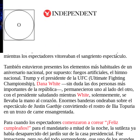
Read in English
ficialmente, el espectáculo del domingo por la
noche en
la Casa Blanca
—“
UFC
Freedom
250”— fue una celebración del 250° aniversario
O
de la Independencia de
Estados Unidos
, que
casualmente coincidió con el 80° cumpleaños de
Donald Trump
. Una
coincidencia de lo más
Cargando anuncio
conveniente
, todo ello envuelto en una jaula octogonal llamada
The Claw (la garra), con hombres aceitados dándose una paliza
0
mientras los espectadores vitoreaban el sangriento espectáculo.
seconds
of
También estuvieron presentes los elementos más habituales de un
0
aniversario nacional, por supuesto: fuegos artificiales, el himno
seconds
nacional. Trump y el presidente de la UFC (Ultimate Fighting
Championship),
Dana White
—sin duda las dos personas más
importantes de la república—, permanecieron uno al lado del otro,
con el presidente saludando mientras
White
, solemnemente, se
llevaba la mano al corazón. Enormes banderas ondeaban sobre el
espectáculo de Justin Gaethje convirtiendo el rostro de Ilia Topuria
en un trozo de carne ensangrentada.
Para cuando los espectadores
comenzaron a corear “¡Feliz
cumpleaños!”
para el mandatario a mitad de la noche, la sutileza ya
había desaparecido del jardín sur de la casa presidencial. Fue
impactante, pero no del todo sorprendente, que uno de los grandes