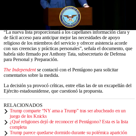
De acuerdo con un memorando fechado en mayo y obtenido por
Military.com
, el Departamento de Defensa pasará a reconocer solo
31 sistemas de creencias, frente a los aproximadamente 211
incluidos hasta ahora.
0
“La nueva lista proporcionará a los capellanes información clara y
seconds
de fácil acceso para anticipar mejor las necesidades de apoyo
of
religioso de los miembros del servicio y ofrecer asistencia acorde
0
con sus creencias y prácticas personales”, señala el documento, que
seconds
habría sido firmado por Anthony Tata, subsecretario de Defensa
para Personal y Preparación.
The Independent
se contactó con el Pentágono para solicitar
comentarios sobre la medida.
La decisión ya provocó críticas, entre ellas las de un excapellán del
Ejército estadounidense, que cuestionó la propuesta.
RELACIONADOS
Trump comparte “NY ama a Trump” tras ser abucheado en un
juego de los Knicks
¿Qué religiones dejó de reconocer el Pentágono? Esta es la lista
completa
Trump parece quedarse dormido durante su polémica aparición