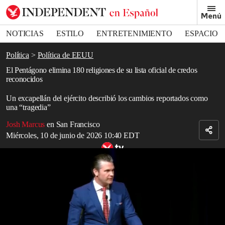
Removed from bookmarks
Menú
Close popover
Bookmark popover
NOTICIAS
ESTILO
ENTRETENIMIENTO
ESPACIO
DEPORTES
Política
Política de EEUU
El Pentágono elimina 180 religiones de su lista oficial de credos
reconocidos
Un excapellán del ejército describió los cambios reportados como
una “tragedia”
Josh Marcus
en San Francisco
Miércoles, 10 de junio de 2026 10:40 EDT
Pete Hegseth cita el versículo bíblico ficticio de Samuel L. Jackson
en Pulp Fiction durante un sermón
Read in English
Según distintos reportes,
el Pentágono
planea eliminar cerca de 180
religiones y credos de su lista oficial de credos reconocidos.