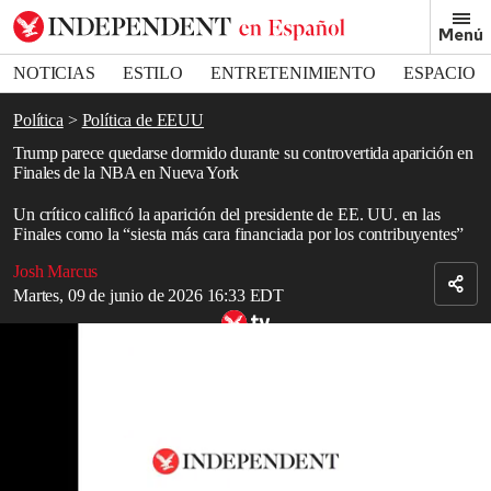
Removed from bookmarks
Menú
Close popover
Bookmark popover
NOTICIAS
ESTILO
ENTRETENIMIENTO
ESPACIO
DEPORTES
Política
Política de EEUU
Trump parece quedarse dormido durante su controvertida aparición en
Finales de la NBA en Nueva York
Un crítico calificó la aparición del presidente de EE. UU. en las
Finales como la “siesta más cara financiada por los contribuyentes”
Josh Marcus
Martes, 09 de junio de 2026 16:33 EDT
Trump parece quedarse dormido durante su cuestionada aparición en
las Finales de la NBA
Read in English
Es posible que el presidente de EE. UU.,
Donald Trump
, se haya
quedado dormido mientras
veía el tercer partido de las Finales
de la