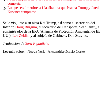
completa
Lo que se sabe sobre la isla albanesa que Ivanka Trump y Jared
Kushner compraron
Se le vio junto a su nieta Kai Trump, así como al secretario del
Interior,
Doug Burgum
, al secretario de Transporte, Sean Duffy, al
administrador de la EPA (Agencia de Protección Ambiental de EE.
UU.),
Lee Zeldin
, y al subjefe de Gabinete, Dan Scavino.
Traducción de
Sara Pignatiello
Lee más sobre
Nueva York
Alexandria Ocasio-Cortez
Doug Burgum
Bluesky
Lee Zeldin
Baloncesto
NBA
Donald Trump
CASA BLANCA
Demócratas