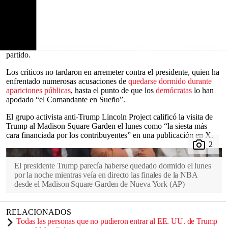
NBA
en el Madison Square Garden de
Nueva York
, el lunes por la
noche.
Usuarios de las redes sociales afirmaron haber visto al
mandatario
durmiendo en una transmisión de video del palco privado donde
Trump se sentó con el dueño de los Knicks, James Dolan, a ver el
0
partido.
seconds
of
Los críticos no tardaron en arremeter contra el presidente, quien ha
0
enfrentado numerosas acusaciones de
quedarse dormido durante
seconds
apariciones públicas
, hasta el punto de que los
demócratas
lo han
apodado “el Comandante en Sueño”.
El grupo activista anti-Trump Lincoln Project calificó la visita de
Trump al Madison Square Garden el lunes como “la siesta más
cara financiada por los contribuyentes” en una publicación en X.
El presidente Trump parecía haberse quedado dormido el lunes
por la noche mientras veía en directo las finales de la NBA
desde el Madison Square Garden de Nueva York
(
AP
)
RELACIONADOS
Todas las personas que no pudieron entrar al EE. UU. de Trump