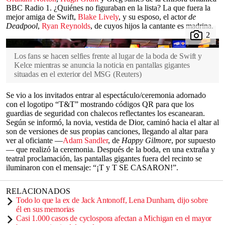
BBC Radio 1. ¿Quiénes no figuraban en la lista? La que fuera la
mejor amiga de Swift,
Blake Lively
, y su esposo, el actor
de
Deadpool
,
Ryan Reynolds
, de cuyos hijos la cantante es madrina.
Los fans se hacen selfies frente al lugar de la boda de Swift y
Kelce mientras se anuncia la noticia en pantallas gigantes
situadas en el exterior del MSG
(
Reuters
)
Se vio a los invitados entrar al espectáculo/ceremonia adornado
con el logotipo “T&T” mostrando códigos QR para que los
guardias de seguridad con chalecos reflectantes los escanearan.
Según se informó, la novia, vestida de Dior, caminó hacia el altar al
son de versiones de sus propias canciones, llegando al altar para
ver al oficiante —
Adam Sandler
, de
Happy Gilmore
, por supuesto
— que realizó la ceremonia. Después de la boda, en una extraña y
teatral proclamación, las pantallas gigantes fuera del recinto se
iluminaron con el mensaje: “¡T y T SE CASARON!”.
RELACIONADOS
Todo lo que la ex de Jack Antonoff, Lena Dunham, dijo sobre
él en sus memorias
Casi 1.000 casos de cyclospora afectan a Michigan en el mayor