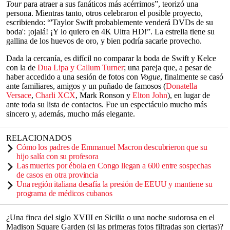
Tour
para atraer a sus fanáticos más acérrimos”, teorizó una
persona. Mientras tanto, otros celebraron el posible proyecto,
escribiendo: “'Taylor Swift probablemente venderá DVDs de su
boda': ¡ojalá! ¡Y lo quiero en 4K Ultra HD!”. La estrella tiene su
gallina de los huevos de oro, y bien podría sacarle provecho.
Dada la cercanía, es difícil no comparar la boda de Swift y Kelce
con la de
Dua Lipa y Callum Turner
; una pareja que, a pesar de
haber accedido a una sesión de fotos con
Vogue
, finalmente se casó
ante familiares, amigos y un puñado de famosos (
Donatella
Versace
,
Charli XCX
, Mark Ronson y
Elton John
), en lugar de
ante toda su lista de contactos. Fue un espectáculo mucho más
sincero y, además, mucho más elegante.
RELACIONADOS
Cómo los padres de Emmanuel Macron descubrieron que su
hijo salía con su profesora
Las muertes por ébola en Congo llegan a 600 entre sospechas
de casos en otra provincia
Una región italiana desafía la presión de EEUU y mantiene su
programa de médicos cubanos
¿Una finca del siglo XVIII en Sicilia o una noche sudorosa en el
Madison Square Garden (si las primeras fotos filtradas son ciertas)?