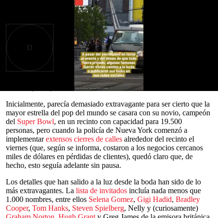
Read in English
esde que
Michael Jackson
y la estrella
de Love
Actually,
Martine McCutcheon, aparecieran en la
boda de
Liza Minnelli
y David Gest, financiada
D
por la revista
OK!,
en 2002, no ha habido una
boda tan confusa y con una atmósfera tan
particular como la
multitudinaria ceremonia
nupcial
de
Travis Kelce
y
Taylor Swift
en el Madison Square
Garden (MSG) de
Nueva York
, EE. UU., este fin de semana.
0
seconds
Inicialmente, parecía demasiado extravagante para ser cierto que la
of
mayor estrella del pop del mundo se casara con su novio, campeón
0
del
Super Bowl
, en un recinto con capacidad para 19.500
seconds
personas, pero cuando la policía de Nueva York comenzó a
implementar
extensos cierres de calles
alrededor del recinto el
viernes (que, según se informa, costaron a los negocios cercanos
miles de dólares en pérdidas de clientes), quedó claro que, de
hecho, esto seguía adelante sin pausa.
Los detalles que han salido a la luz desde la boda han sido de lo
más extravagantes. La
lista de invitados
incluía nada menos que
1.000 nombres, entre ellos
Selena Gomez
,
Gigi Hadid
,
Bradley
Cooper
,
Tom Hanks
,
Steven Spielberg
, Nelly y (curiosamente)
Graham Norton
,
Hugh Grant
y Greg James de la emisora británica