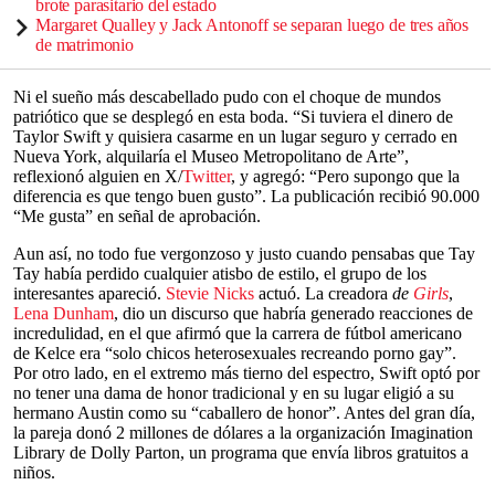
brote parasitario del estado
Margaret Qualley y Jack Antonoff se separan luego de tres años
de matrimonio
Ni el sueño más descabellado pudo con el choque de mundos
patriótico que se desplegó en esta boda. “Si tuviera el dinero de
Taylor Swift y quisiera casarme en un lugar seguro y cerrado en
Nueva York, alquilaría el Museo Metropolitano de Arte”,
reflexionó alguien en X/
Twitter
, y agregó: “Pero supongo que la
diferencia es que tengo buen gusto”. La publicación recibió 90.000
“Me gusta” en señal de aprobación.
Aun así, no todo fue vergonzoso y justo cuando pensabas que Tay
Tay había perdido cualquier atisbo de estilo, el grupo de los
interesantes apareció.
Stevie Nicks
actuó. La creadora
de
Girls
,
Lena Dunham
, dio un discurso que habría generado reacciones de
incredulidad, en el que afirmó que la carrera de fútbol americano
de Kelce era “solo chicos heterosexuales recreando porno gay”.
Por otro lado, en el extremo más tierno del espectro, Swift optó por
no tener una dama de honor tradicional y en su lugar eligió a su
hermano Austin como su “caballero de honor”. Antes del gran día,
la pareja donó 2 millones de dólares a la organización Imagination
Library de Dolly Parton, un programa que envía libros gratuitos a
niños.