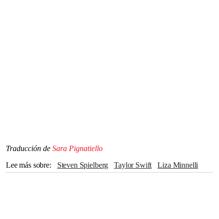
Traducción de
Sara Pignatiello
Lee más sobre
Steven Spielberg
Taylor Swift
Liza Minnelli
Nueva York
Hugh Grant
Tom Hanks
Bradley Cooper
Gigi Hadid
Selena Gómez
Blake Lively
Twitter
Lena Dunham
ryan reynolds
Adam Sandler
Donatella Versace
Charli XCX
Elton John
Travis Kelce
Super Bowl
Cultura Pop
Michael Jackson