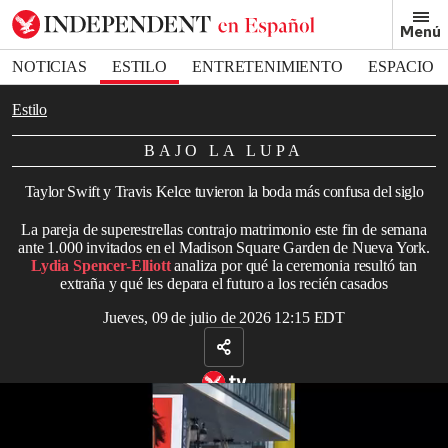
Removed from bookmarks
Menú
Close popover
Bookmark popover
NOTICIAS
ESTILO
ENTRETENIMIENTO
ESPACIO
DEPORTES
Estilo
BAJO LA LUPA
Taylor Swift y Travis Kelce tuvieron la boda más confusa del siglo
La pareja de superestrellas contrajo matrimonio este fin de semana
ante 1.000 invitados en el Madison Square Garden de Nueva York.
Lydia Spencer-Elliott
analiza por qué la ceremonia resultó tan
extraña y qué les depara el futuro a los recién casados
Jueves, 09 de julio de 2026 12:15 EDT
Los atuendos más impactantes en la boda de Taylor Swift y Travis
Kelce