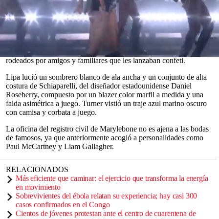
celebrada en el Ayuntamiento de Old Marylebone, en Londres.
Según los informes, la estrella del pop, de 30 años, y el actor, de
36, celebrarán
una lujosa ceremonia de boda de tres días
en Sicilia
a partir de este jueves 4 de junio.
Los recién casados fueron vistos saliendo del registro civil
0
rodeados por amigos y familiares que les lanzaban confeti.
seconds
of
Lipa lució un sombrero blanco de ala ancha y un conjunto de alta
0
costura de Schiaparelli, del diseñador estadounidense Daniel
seconds
Roseberry, compuesto por un blazer color marfil a medida y una
falda asimétrica a juego. Turner vistió un traje azul marino oscuro
con camisa y corbata a juego.
La oficina del registro civil de Marylebone no es ajena a las bodas
de famosos, ya que anteriormente acogió a personalidades como
Paul McCartney y Liam Gallagher.
RELACIONADOS
Más eficiente que caminar: el ejercicio que transforma la energía
en movimiento
Sobrevivientes del ébola relatan su experiencia; hay casi 300
casos confirmados en el Congo
Cientos de jóvenes protestan ante el centro de cuarentena de