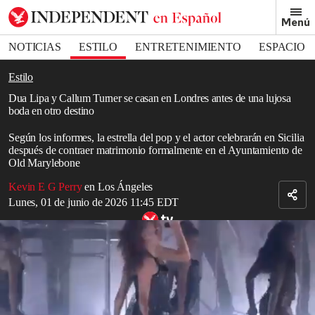
Removed from bookmarks
Menú
Close popover
Bookmark popover
NOTICIAS
ESTILO
ENTRETENIMIENTO
ESPACIO
DEPORTES
Estilo
Dua Lipa y Callum Turner se casan en Londres antes de una lujosa
boda en otro destino
Según los informes, la estrella del pop y el actor celebrarán en Sicilia
después de contraer matrimonio formalmente en el Ayuntamiento de
Old Marylebone
Kevin E G Perry
en Los Ángeles
Lunes, 01 de junio de 2026 11:45 EDT
Relacionado: Dua Lipa interpreta ‘Levitating’ durante su concierto
estelar en Glastonbury
Read in English
Dua Lipa
y
Callum Turner
se casaron en una ceremonia íntima