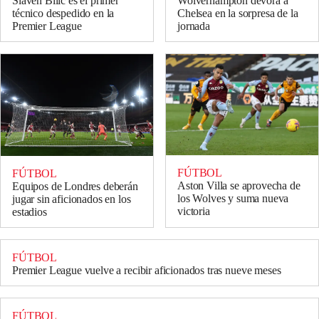
Slaven Bilic es el primer
Wolverhampton devora a
técnico despedido en la
Chelsea en la sorpresa de la
Premier League
jornada
FÚTBOL
FÚTBOL
Aston Villa se aprovecha de
Equipos de Londres deberán
los Wolves y suma nueva
jugar sin aficionados en los
victoria
estadios
FÚTBOL
Premier League vuelve a recibir aficionados tras nueve meses
FÚTBOL