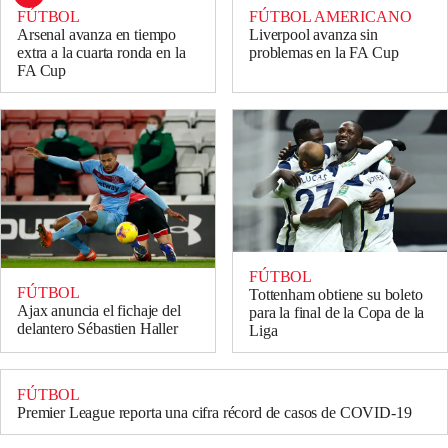
FÚTBOL
FÚTBOL AMERICANO
Arsenal avanza en tiempo
Liverpool avanza sin
extra a la cuarta ronda en la
problemas en la FA Cup
FA Cup
FÚTBOL
FÚTBOL
Tottenham obtiene su boleto
Ajax anuncia el fichaje del
para la final de la Copa de la
delantero Sébastien Haller
Liga
FÚTBOL
Premier League reporta una cifra récord de casos de COVID-19