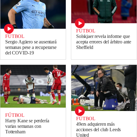
FÚTBOL
Solskjaer revela informe que
FÚTBOL
acepta errores del árbitro ante
Sergio Agüero se ausentará
Sheffield
semanas pese a recuperarse
del COVID-19
FÚTBOL
FÚTBOL
Harry Kane se perdería
49ers adquieren más
varias semanas con
acciones del club Leeds
Tottenham
United