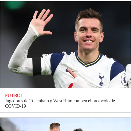
FÚTBOL
Jugadores de Tottenham y West Ham rompen el protocolo de
COVID-19