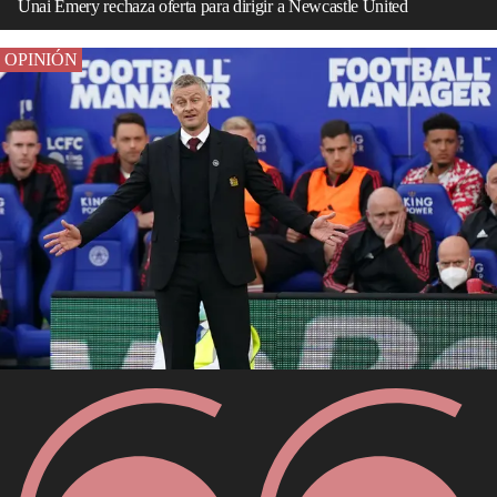
Unai Emery rechaza oferta para dirigir a Newcastle United
OPINIÓN