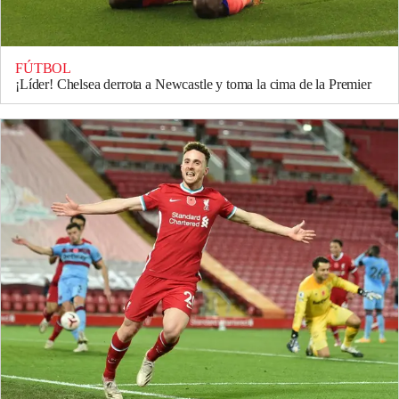
FÚTBOL
¡Líder! Chelsea derrota a Newcastle y toma la cima de la Premier