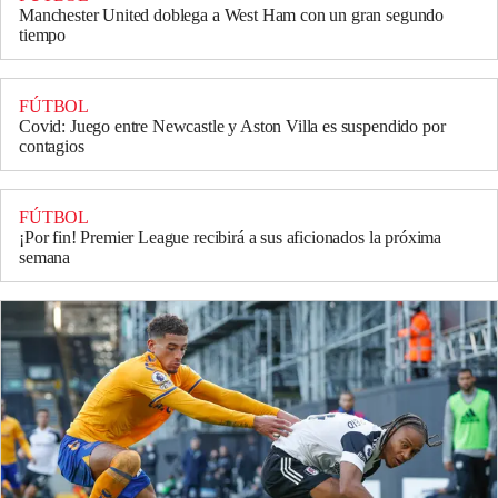
Manchester United doblega a West Ham con un gran segundo
tiempo
FÚTBOL
Covid: Juego entre Newcastle y Aston Villa es suspendido por
contagios
FÚTBOL
¡Por fin! Premier League recibirá a sus aficionados la próxima
semana