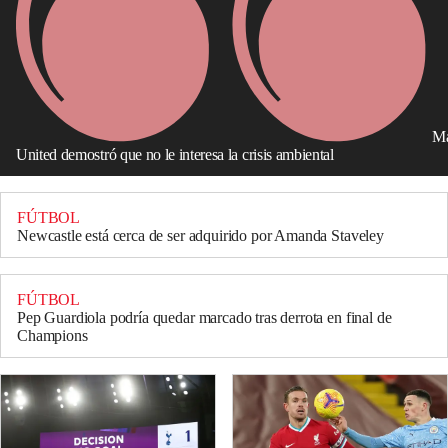
Ma
United demostró que no le interesa la crisis ambiental
FÚTBOL
Newcastle está cerca de ser adquirido por Amanda Staveley
FÚTBOL
Pep Guardiola podría quedar marcado tras derrota en final de
Champions