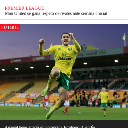
PREMIER LEAGUE
Man United se gana respeto de rivales ante semana crucial
FÚTBOL
Arsenal tiene interés en comprar a Emiliano Buendía