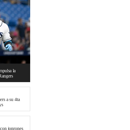
mpulsa la
 Rangers
rs a su 4ta
ys
 con jonrones