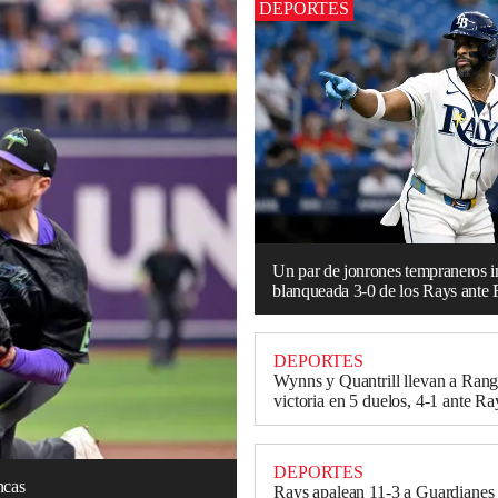
DEPORTES
Un par de jonrones tempraneros i
blanqueada 3-0 de los Rays ante
DEPORTES
Wynns y Quantrill llevan a Range
victoria en 5 duelos, 4-1 ante Ra
DEPORTES
ncas
Rays apalean 11-3 a Guardianes