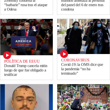
Zelensky condena la
Bannon amenaza al personal
“barbarie” rusa tras el ataque
del panel del 6 de enero tras
a Odesa
condena
CORONAVIRUS
POLÍTICA DE EEUU
Covid-19: la OMS dice que
Donald Trump cancela mitin
la pandemia “no ha
luego de que fue obligado a
terminado”
testificar