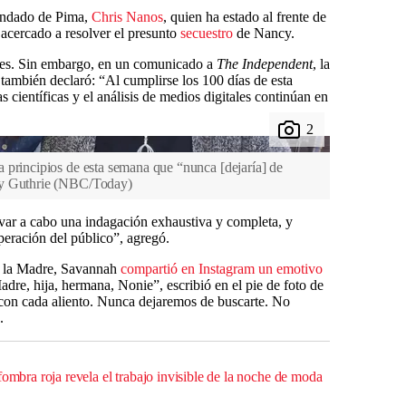
condado de Pima,
Chris Nanos
, quien ha estado al frente de
n acercado a resolver el presunto
secuestro
de Nancy.
lles. Sin embargo, en un comunicado a
The Independent
, la
también declaró: “Al cumplirse los 100 días de esta
 científicas y el análisis de medios digitales continúan en
 principios de esta semana que “nunca [dejaría] de
y Guthrie
(
NBC/Today
)
ar a cabo una indagación exhaustiva y completa, y
eración del público”, agregó.
e la Madre, Savannah
compartió en Instagram un emotivo
dre, hija, hermana, Nonie”, escribió en el pie de foto de
 con cada aliento. Nunca dejaremos de buscarte. No
.
fombra roja revela el trabajo invisible de la noche de moda