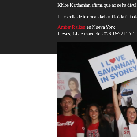
Khloe Kardashian afirma que no se ha divul
La estrella de telerrealidad calificó la fal
Amber Raiken
en Nueva York
Jueves, 14 de mayo de 2026 16:32 EDT
Relacionado: en febrero, Savannah Guthrie
Read in English
Khloé Kardashian
ha cuestionado los resu
“desgarradora” desaparición de
Nancy Gu
cuatro meses después de haber sido secues
La madre de 84 años de la anfitriona del
UU., la mañana del 1° de febrero, lo qu
identificado a ningún sospechoso y aún n
Kardashian (41) habló sobre la desaparic
Khloé in Wonder Land,
mientras convers
Junkie
.