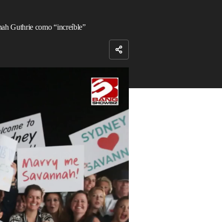
annah Guthrie como “increíble”
 Nancy Guthrie