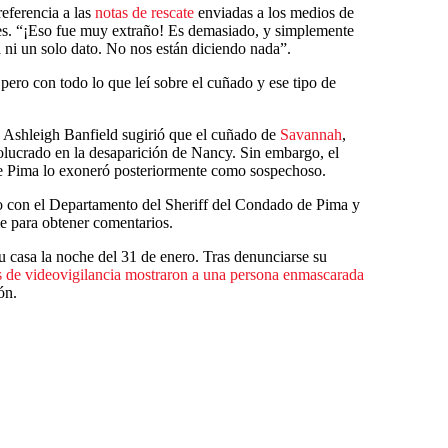
referencia a las
notas de rescate
enviadas a los medios de
nes. “¡Eso fue muy extraño! Es demasiado, y simplemente
ni un solo dato. No nos están diciendo nada”.
, pero con todo lo que leí sobre el cuñado y ese tipo de
sta Ashleigh Banfield sugirió que el cuñado de
Savannah
,
lucrado en la desaparición de Nancy. Sin embargo, el
e Pima lo exoneró posteriormente como sospechoso.
o con el Departamento del Sheriff del Condado de Pima y
e para obtener comentarios.
u casa la noche del 31 de enero. Tras denunciarse su
 de videovigilancia mostraron a una persona enmascarada
ón.