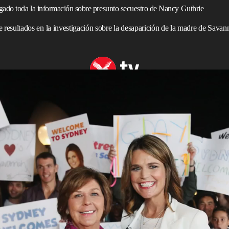
gado toda la información sobre presunto secuestro de Nancy Guthrie
ta de resultados en la investigación sobre la desaparición de la madre de Sav
 reveló que su familia 'pagaría' por el regreso sano y salvo de su madre
ltados de la investigación en curso sobre la
thrie
, madre de la presentadora
Savannah Guthrie
,
trada, según la policía.
 programa
Today
desapareció de su casa en
Arizona
, EE.
e desencadenó una búsqueda a nivel nacional. No se ha
o hay indicios de que Nancy esté viva.
ión de Nancy en el episodio del miércoles de su pódcast,
aba con Ashley Flowers, presentadora del pódcast
Crime