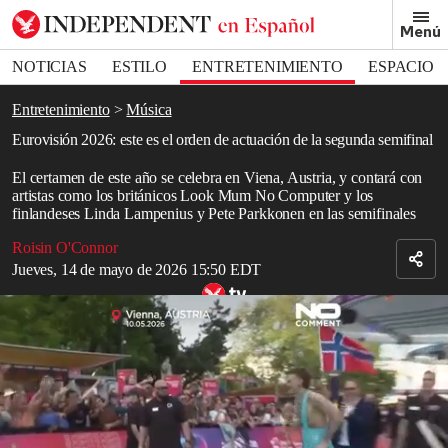
Removed from bookmarks
Menú
Close popover
Bookmark popover
NOTICIAS
ESTILO
ENTRETENIMIENTO
ESPACIO
DEPORTES
Entretenimiento
Música
Eurovisión 2026: este es el orden de actuación de la segunda semifinal
El certamen de este año se celebra en Viena, Austria, y contará con
artistas como los británicos Look Mum No Computer y los
finlandeses Linda Lampenius y Pete Parkkonen en las semifinales
Roisin O'Connor
Jueves, 14 de mayo de 2026 15:50 EDT
Eurovisión 2026 arranca en Viena con el desfile de la alfombra
turquesa
Read in English
El Festival de
Eurovisión
comenzó en Viena,
Austria
, esta semana
y hoy (jueves 14 de mayo) se lleva a cabo la segunda semifinal.