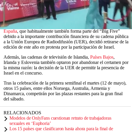
En total,
35 países
participan este año. Sin embargo,
el país
anfitrión,
Austria
, y cuatro integrantes del denominado “Big Five”
—
Reino Unido
,
Italia
,
Francia
y
Alemania
— ya tienen asegurado
un puesto en la final.
0
España
, que habitualmente también forma parte del “Big Five”
seconds
debido a la importante contribución financiera de su cadena pública
of
a la Unión Europea de Radiodifusión (UER), decidió retirarse de la
0
edición de este año en protesta por la participación de Israel.
seconds
Además, las cadenas de televisión de Islandia,
Países Bajos
,
Irlanda y Eslovenia también optaron por abandonar el certamen por
la misma razón: la decisión de la UER de permitir la presencia de
Israel en el concurso.
Tras la celebración de la primera semifinal el martes (12 de mayo),
otros 15 países, entre ellos Noruega, Australia, Armenia y
Dinamarca, competirán por las plazas restantes para la gran final
del sábado.
RELACIONADOS
Modelos de OnlyFans cuestionan retrato de trabajadoras
sexuales en ‘Euphoria’
Los 15 países que clasificaron hasta ahora para la final de