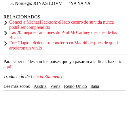
Noruega: JONAS LOVV — ‘YA YA YA’
RELACIONADOS
Conocí a Michael Jackson: el lado oscuro de su vida nunca
podrá ser comprendido
Las 20 mejores canciones de Paul McCartney después de los
Beatles
Eric Clapton detiene su concierto en Madrid después de que le
arrojaron un vinilo
Para saber cuáles son los países que ya pasaron a la final, haz clic
aquí
.
Traducción de
Leticia Zampedri
Lee más sobre
Austria
Viena
Reino Unido
Italia
Países Bajos
España
Francia
Alemania
The Independent
Eurovisión