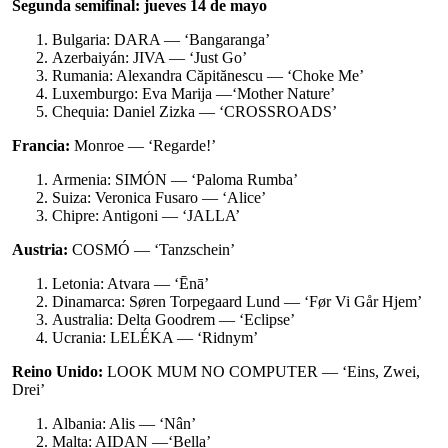
Segunda semifinal: jueves 14 de mayo
Bulgaria: DARA — ‘Bangaranga’
Azerbaiyán: JIVA — ‘Just Go’
Rumania: Alexandra Căpitănescu — ‘Choke Me’
Luxemburgo: Eva Marija —‘Mother Nature’
Chequia: Daniel Zizka — ‘CROSSROADS’
Francia:
Monroe — ‘Regarde!’
Armenia: SIMÓN — ‘Paloma Rumba’
Suiza: Veronica Fusaro — ‘Alice’
Chipre: Antigoni — ‘JALLA’
Austria:
COSMÓ — ‘Tanzschein’
Letonia: Atvara — ‘Ēnā’
Dinamarca: Søren Torpegaard Lund — ‘Før Vi Går Hjem’
Australia: Delta Goodrem — ‘Eclipse’
Ucrania: LELÉKA — ‘Ridnym’
Reino Unido:
LOOK MUM NO COMPUTER — ‘Eins, Zwei,
Drei’
Albania: Alis — ‘Nân’
Malta: AIDAN —‘Bella’