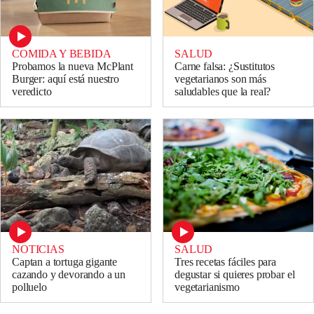
COMIDA Y BEBIDA
SALUD
Probamos la nueva McPlant
Carne falsa: ¿Sustitutos
Burger: aquí está nuestro
vegetarianos son más
veredicto
saludables que la real?
SALUD
NOTICIAS
Tres recetas fáciles para
Captan a tortuga gigante
degustar si quieres probar el
cazando y devorando a un
vegetarianismo
polluelo