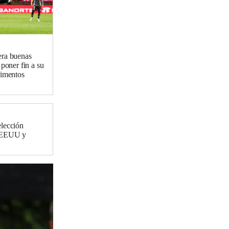
era buenas
 poner fin a su
rimentos
elección
a EEUU y