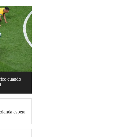
rico cuando
l
olanda espera