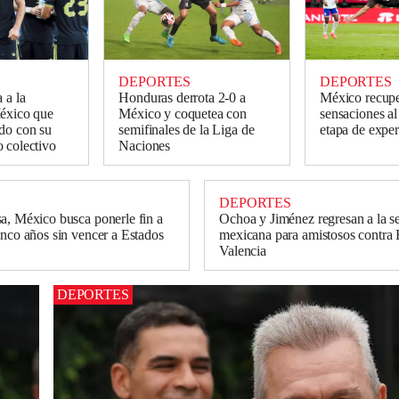
DEPORTES
DEPORTES
 a la
Honduras derrota 2-0 a
México recup
México que
México y coquetea con
sensaciones al
do con su
semifinales de la Liga de
etapa de expe
 colectivo
Naciones
DEPORTES
a, México busca ponerle fin a
Ochoa y Jiménez regresan a la s
inco años sin vencer a Estados
mexicana para amistosos contr
Valencia
DEPORTES