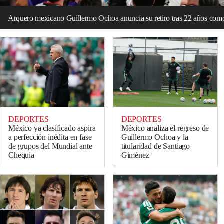
Arquero mexicano Guillermo Ochoa anuncia su retiro tras 22 años como
DEPORTES
DEPORTES
México ya clasificado aspira
México analiza el regreso de
a perfección inédita en fase
Guillermo Ochoa y la
de grupos del Mundial ante
titularidad de Santiago
Chequia
Giménez