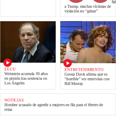
Ig
a Trump, muchas víctimas de
violación no “gritan”
EEUU
ENTRETENIMIENTO
Weinstein acumula 39 años
Geena Davis afirma que es
en prisión tras sentencia en
“horrible” ver entrevista con
Los Ángeles
Bill Murray
NOTICIAS
Hombre acusado de agredir a mujeres en fila para el féretro de
reina