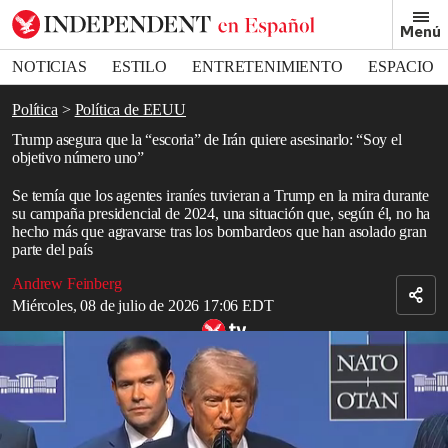
Removed from bookmarks
Menú
Close popover
Bookmark popover
NOTICIAS
ESTILO
ENTRETENIMIENTO
ESPACIO
DEPORTES
Política
Política de EEUU
Trump asegura que la “escoria” de Irán quiere asesinarlo: “Soy el
objetivo número uno”
Se temía que los agentes iraníes tuvieran a Trump en la mira durante
su campaña presidencial de 2024, una situación que, según él, no ha
hecho más que agravarse tras los bombardeos que han asolado gran
parte del país
Andrew Feinberg
Miércoles, 08 de julio de 2026 17:06 EDT
Trump dice que está en lo más alto de la “lista de personas a
eliminar” de Irán: “Son escoria”
Read in English