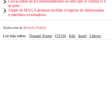
Casi la mitad de los estadounidenses no sabe qué se celebra el 4
de julio
Aliado de MAGA propone prohibir el ingreso de embarazadas
y esterilizar a extranjeros
Traducción de
Michelle Padilla
Lee más sobre
Donald Trump
OTAN
Irán
Israel
líderes
cadena perpetua
Teherán
Mike Pompeo
Florida
Pensilvania
TikTok