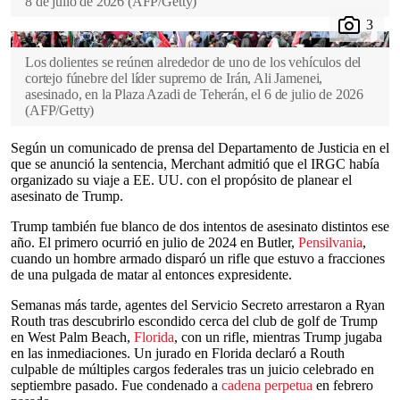
8 de julio de 2026
(
AFP/Getty
)
Los dolientes se reúnen alrededor de uno de los vehículos del
cortejo fúnebre del líder supremo de Irán, Ali Jamenei,
asesinado, en la Plaza Azadi de Teherán, el 6 de julio de 2026
(
AFP/Getty
)
Según un comunicado de prensa del Departamento de Justicia en el
que se anunció la sentencia, Merchant admitió que el IRGC había
organizado su viaje a EE. UU. con el propósito de planear el
asesinato de Trump.
Trump también fue blanco de dos intentos de asesinato distintos ese
año. El primero ocurrió en julio de 2024 en Butler,
Pensilvania
,
cuando un hombre armado disparó un rifle que estuvo a fracciones
de una pulgada de matar al entonces expresidente.
Semanas más tarde, agentes del Servicio Secreto arrestaron a Ryan
Routh tras descubrirlo escondido cerca del club de golf de Trump
en West Palm Beach,
Florida
, con un rifle, mientras Trump jugaba
en las inmediaciones. Un jurado en Florida declaró a Routh
culpable de múltiples cargos federales tras un juicio celebrado en
septiembre pasado. Fue condenado a
cadena perpetua
en febrero