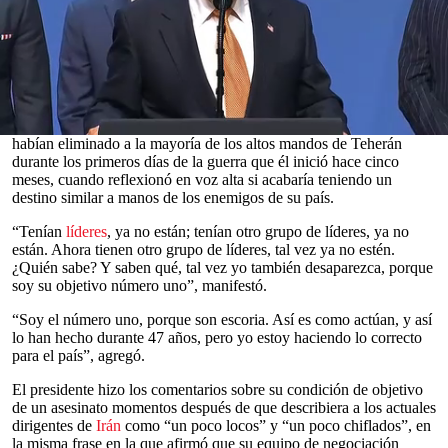
El presidente
Donald Trump
afirmó el miércoles que sigue siendo
blanco de un intento de asesinato por parte de
Irán
. Así concluyó
una jornada frenética en la cumbre de la Organización del Tratado
del Atlántico Norte (
OTAN
) en Ankara: el acuerdo de
alto el fuego
con
Teherán
quedó en ruinas y los precios del petróleo se
dispararon en todo el mundo.
Trump
les contaba a los periodistas cómo Estados Unidos e
Israel
0
habían eliminado a la mayoría de los altos mandos de Teherán
seconds
durante los primeros días de la guerra que él inició hace cinco
of
meses, cuando reflexionó en voz alta si acabaría teniendo un
0
destino similar a manos de los enemigos de su país.
seconds
“Tenían
líderes
, ya no están; tenían otro grupo de líderes, ya no
están. Ahora tienen otro grupo de líderes, tal vez ya no estén.
¿Quién sabe? Y saben qué, tal vez yo también desaparezca, porque
soy su objetivo número uno”, manifestó.
“Soy el número uno, porque son escoria. Así es como actúan, y así
lo han hecho durante 47 años, pero yo estoy haciendo lo correcto
para el país”, agregó.
El presidente hizo los comentarios sobre su condición de objetivo
de un asesinato momentos después de que describiera a los actuales
dirigentes de
Irán
como “un poco locos” y “un poco chiflados”, en
la misma frase en la que afirmó que su equipo de negociación