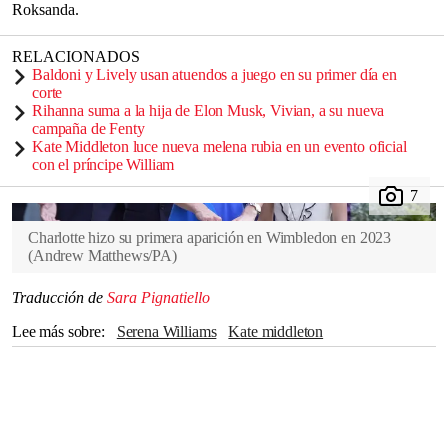
Roksanda.
RELACIONADOS
Baldoni y Lively usan atuendos a juego en su primer día en
corte
Rihanna suma a la hija de Elon Musk, Vivian, a su nueva
campaña de Fenty
Kate Middleton luce nueva melena rubia en un evento oficial
con el príncipe William
Charlotte hizo su primera aparición en Wimbledon en 2023
(
Andrew Matthews/PA
)
Traducción de
Sara Pignatiello
Lee más sobre
Serena Williams
kate middleton
Princesa de Gales
Meghan Markle
Princesa Charlotte
Carlos Alcaraz
Jannik Sinner
Duquesa de Sussex
Wimbledon
Moda
Princesa Diana
Reina Isabel
Tenis
Ralph Lauren
Reino Unido