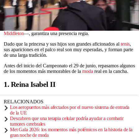
de estilo
que se hagan fuera de ella.
La
sólida vinculación de la familia real
con el
torneo
, afianzada por
el patrocinio de la difunta
reina Isabel
II de
Reino Unido
al club
inglés All England Lawn Tennis and Croquet Club (AELTC) en
1952 —un papel que ahora desempeña la
princesa de Gales, Kate
0
Middleton
—, garantiza una presencia regia.
seconds
of
Dado que la princesa y sus hijos son grandes aficionados al
tenis
,
0
sus apariciones en el palco real son muy esperadas, y forman parte
seconds
de una larga tradición.
Antes del inicio del Campeonato el 29 de junio, repasamos algunos
de los momentos más memorables de la
moda
real en la cancha.
1. Reina Isabel II
RELACIONADOS
Los aeropuertos más afectados por el nuevo sistema de entrada
de la UE
Descubren que una terapia celular podría ayudar a combatir
tumores cerebrales
Met Gala 2026: los momentos más polémicos en la historia de la
gran noche de moda