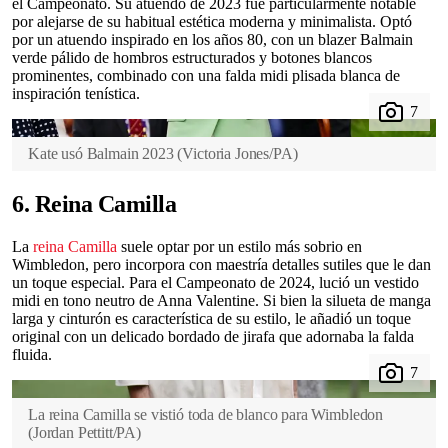
el Campeonato. Su atuendo de 2023 fue particularmente notable
por alejarse de su habitual estética moderna y minimalista. Optó
por un atuendo inspirado en los años 80, con un blazer Balmain
verde pálido de hombros estructurados y botones blancos
prominentes, combinado con una falda midi plisada blanca de
inspiración tenística.
Kate usó Balmain 2023
(
Victoria Jones/PA
)
6. Reina Camilla
La
reina Camilla
suele optar por un estilo más sobrio en
Wimbledon, pero incorpora con maestría detalles sutiles que le dan
un toque especial. Para el Campeonato de 2024, lució un vestido
midi en tono neutro de Anna Valentine. Si bien la silueta de manga
larga y cinturón es característica de su estilo, le añadió un toque
original con un delicado bordado de jirafa que adornaba la falda
fluida.
La reina Camilla se vistió toda de blanco para Wimbledon
(
Jordan Pettitt/PA
)