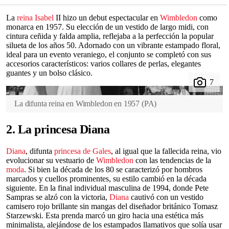
La
reina Isabel
II hizo un debut espectacular en
Wimbledon
como
monarca en 1957. Su elección de un vestido de largo midi, con
cintura ceñida y falda amplia, reflejaba a la perfección la popular
silueta de los años 50. Adornado con un vibrante estampado floral,
ideal para un evento veraniego, el conjunto se completó con sus
accesorios característicos: varios collares de perlas, elegantes
guantes y un bolso clásico.
La difunta reina en Wimbledon en 1957
(
PA
)
2. La princesa Diana
Diana
, difunta
princesa de Gales
, al igual que la fallecida reina, vio
evolucionar su vestuario de
Wimbledon
con las tendencias de la
moda
. Si bien la década de los 80 se caracterizó por hombros
marcados y cuellos prominentes, su estilo cambió en la década
siguiente. En la final individual masculina de 1994, donde Pete
Sampras se alzó con la victoria,
Diana
cautivó con un vestido
camisero rojo brillante sin mangas del diseñador británico Tomasz
Starzewski. Esta prenda marcó un giro hacia una estética más
minimalista, alejándose de los estampados llamativos que solía usar