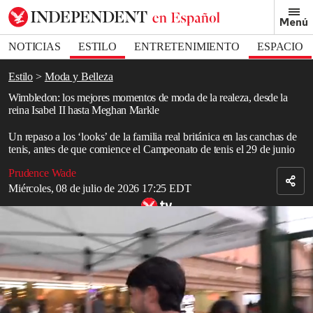
Removed from bookmarks
Menú
Close popover
Bookmark popover
NOTICIAS
ESTILO
ENTRETENIMIENTO
ESPACIO
DEPORTES
Estilo
Moda y Belleza
Wimbledon: los mejores momentos de moda de la realeza, desde la
reina Isabel II hasta Meghan Markle
Un repaso a los ‘looks’ de la familia real británica en las canchas de
tenis, antes de que comience el Campeonato de tenis el 29 de junio
Prudence Wade
Miércoles, 08 de julio de 2026 17:25 EDT
Relacionado: Carlos Alcaraz tampoco estará en Wimbledon
Read in English
A medida que se acerca el campeonato de
Wimbledon
, todas las
miradas estarán puestas no solo en la emocionante acción que se
desarrolla en la Cancha Central, sino también en las
declaraciones