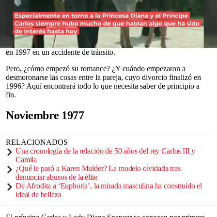
un nuevo capítulo en una relación que se ha extendido por más de
50 años.
Para la mayoría de los fans de la realeza, el trayecto de la pareja
siempre estará intrínsecamente ligado a la historia de Carlos y su
exesposa,
Lady Diana Spencer
, la princesa de Gales, quien murió
0
en 1997 en un accidente de tránsito.
seconds
of
Pero, ¿cómo empezó su romance? ¿Y cuándo empezaron a
0
desmoronarse las cosas entre la pareja, cuyo divorcio finalizó en
seconds
1996? Aquí encontrará todo lo que necesita saber de principio a
fin.
Noviembre 1977
RELACIONADOS
Una cronología de la relación de 50 años del rey Carlos III y
Camila
¿Qué le pasó a Karen Mulder? La modelo olvidada tras
denunciar abusos de la élite
De Afrodita a ‘Euphoria’, la mirada masculina ha construido el
ideal de belleza