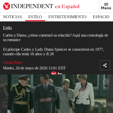
Removed from bookmarks
Menú
Close popover
Bookmark popover
NOTICIAS
ESTILO
ENTRETENIMIENTO
ESPACIO
DEPORTES
Estilo
Carlos y Diana: ¿cómo comenzó su relación? Aquí una cronología de
su romance
El príncipe Carlos y Lady Diana Spencer se conocieron en 1977,
cuando ella tenía 16 años y él 28
Olivia Petter
Martes, 26 de mayo de 2026 11:01 EDT
Relación de la princesa Diana y el entonces príncipe Carlos
El
rey Carlos III
es el nuevo monarca de Gran Bretaña, tras la
muerte de su madre, la
reina Isabel
II, el 8 de septiembre de 2022.
La esposa de Carlos, la duquesa de Cornualles Camila, fue
posteriormente nombrada reina consorte cuando la pareja comenzó