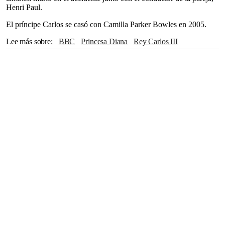
Henri Paul.
El príncipe Carlos se casó con Camilla Parker Bowles en 2005.
Lee más sobre
BBC
Princesa Diana
Rey Carlos III
Príncipe Harry
Olivia Colman
Emma Corrin
Helena Bonham Carter
Príncipe William
Reina Isabel