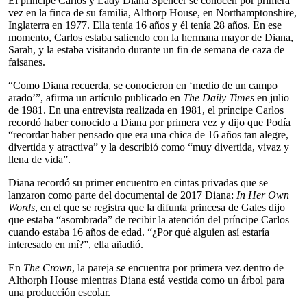
El príncipe Carlos y Lady Diana Spencer se conocen por primera
vez en la finca de su familia, Althorp House, en Northamptonshire,
Inglaterra en 1977. Ella tenía 16 años y él tenía 28 años. En ese
momento, Carlos estaba saliendo con la hermana mayor de Diana,
Sarah, y la estaba visitando durante un fin de semana de caza de
faisanes.
“Como Diana recuerda, se conocieron en ‘medio de un campo
arado’”, afirma un artículo publicado en
The Daily Times
en julio
de 1981. En una entrevista realizada en 1981, el príncipe Carlos
recordó haber conocido a Diana por primera vez y dijo que Podía
“recordar haber pensado que era una chica de 16 años tan alegre,
divertida y atractiva” y la describió como “muy divertida, vivaz y
llena de vida”.
Diana recordó su primer encuentro en cintas privadas que se
lanzaron como parte del documental de 2017 Diana:
In Her Own
Words
, en el que se registra que la difunta princesa de Gales dijo
que estaba “asombrada” de recibir la atención del príncipe Carlos
cuando estaba 16 años de edad. “¿Por qué alguien así estaría
interesado en mí?”, ella añadió.
En
The Crown
, la pareja se encuentra por primera vez dentro de
Althorph House mientras Diana está vestida como un árbol para
una producción escolar.