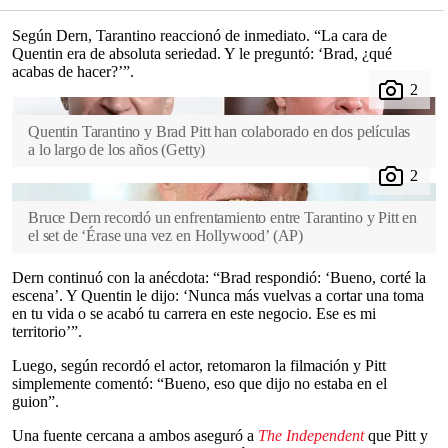
Según Dern, Tarantino reaccionó de inmediato. “La cara de
Quentin era de absoluta seriedad. Y le preguntó: ‘Brad, ¿qué
acabas de hacer?’”.
Quentin Tarantino y Brad Pitt han colaborado en dos películas
a lo largo de los años
(
Getty
)
Bruce Dern recordó un enfrentamiento entre Tarantino y Pitt en
el set de ‘Érase una vez en Hollywood’
(
AP
)
Dern continuó con la anécdota: “Brad respondió: ‘Bueno, corté la
escena’. Y Quentin le dijo: ‘Nunca más vuelvas a cortar una toma
en tu vida o se acabó tu carrera en este negocio. Ese es mi
territorio’”.
Luego, según recordó el actor, retomaron la filmación y Pitt
simplemente comentó: “Bueno, eso que dijo no estaba en el
guion”.
Una fuente cercana a ambos aseguró a
The Independent
que Pitt y